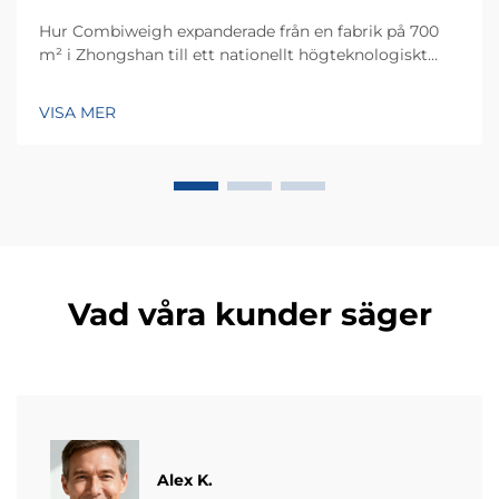
Hur Combiweigh expanderade från en fabrik på 700
m² i Zhongshan till ett nationellt högteknologiskt
företag som betjänar över 60 länder. Upptäck deras
intelligenta vägningslösningar – begär idag en global
VISA MER
OEM/ODM-konsultation.
Vad våra kunder säger
Alex K.