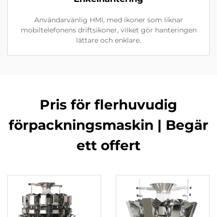
Användarvänlig HMI, med ikoner som liknar
mobiltelefonens driftsikoner, vilket gör hanteringen
lättare och enklare.
Pris för flerhuvudig
förpackningsmaskin | Begär
ett offert