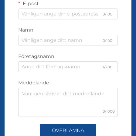
E-post
0/100
Namn
0/100
Företagsnamn
0/200
Meddelande
0/1000
ÖVERLÄMNA