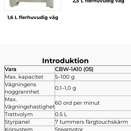
2,5 L flerhuvudig våg
1,6 L flerhuvudig våg
Introduktion
Vara
CBW-1A10 (05)
Max. kapacitet
5–100 g
Vägningens
0,1–1,0 g
noggrannhet
Max.
60 ord per minut
Vägningshastighet
Trattvolym
0.5 L
Styrpanel
7 tummers färgtouchskärm
Körsystem
Stegmotor