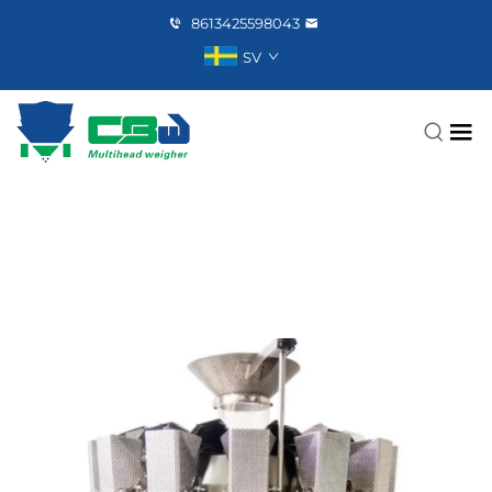
8613425598043
SV