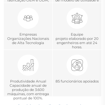
fabricação OEM e ODM,
de modelo de utilidade e
desenvolvimento e
com a Certificação
gerenciamento global
Chinesa de Acreditação
de projetos
em Metrologia.
Empresas
Equipe
Organizações Nacionais
projeto elaborado por 20
de Alta Tecnologia
engenheiros em até 24
horas.
Produtividade Anual
85 funcionários apoiados
Capacidade anual de
produção de 3.600
máquinas, com entrega
pontual de 100%.