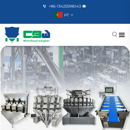
+86-13425598043
PT