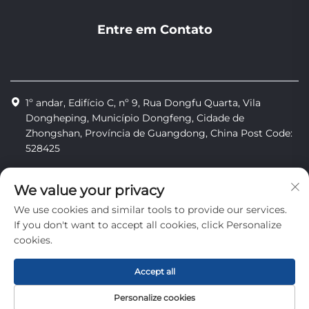
Entre em Contato
1º andar, Edifício C, nº 9, Rua Dongfu Quarta, Vila
Dongheping, Município Dongfeng, Cidade de
Zhongshan, Província de Guangdong, China Post Code:
528425
+86-13425598043
We value your privacy
[email protected]
We use cookies and similar tools to provide our services.
If you don't want to accept all cookies, click Personalize
cookies.
Direitos autorais © Zhongshan Combiweigh Automatic
Machinery Co., Ltd. Todos os direitos reservados
Accept all
Política de Privacidade
Personalize cookies