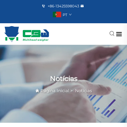
+86-13425598043
PT
Notícias
Página Inicial
>
Notícias