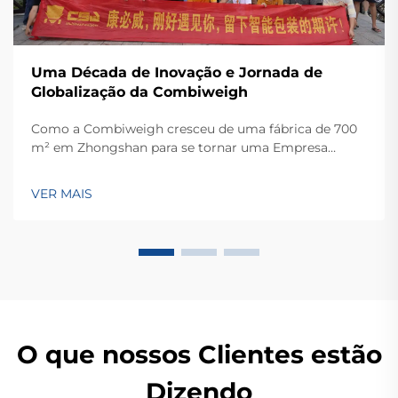
Uma Década de Inovação e Jornada de
Globalização da Combiweigh
Como a Combiweigh cresceu de uma fábrica de 700
m² em Zhongshan para se tornar uma Empresa
Nacional de Alta Tecnologia, atendendo mais de 60
países. Conheça suas soluções inteligentes de
VER MAIS
pesagem — solicite ainda hoje uma consulta global
OEM/ODM.
O que nossos Clientes estão
Dizendo