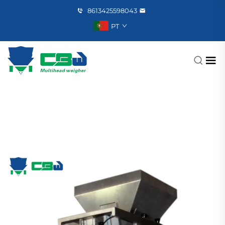
8613425598043
PT