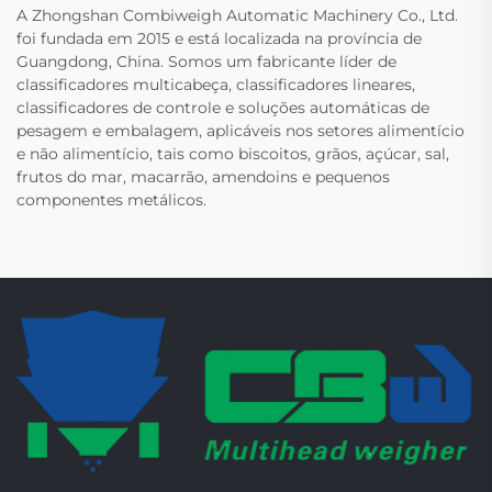
A Zhongshan Combiweigh Automatic Machinery Co., Ltd.
foi fundada em 2015 e está localizada na província de
Guangdong, China. Somos um fabricante líder de
classificadores multicabeça, classificadores lineares,
classificadores de controle e soluções automáticas de
pesagem e embalagem, aplicáveis nos setores alimentício
e não alimentício, tais como biscoitos, grãos, açúcar, sal,
frutos do mar, macarrão, amendoins e pequenos
componentes metálicos.