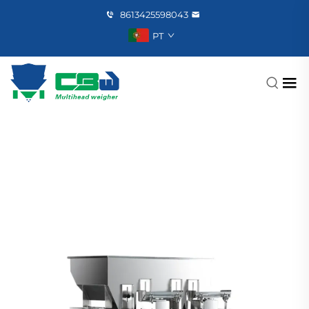
8613425598043
PT