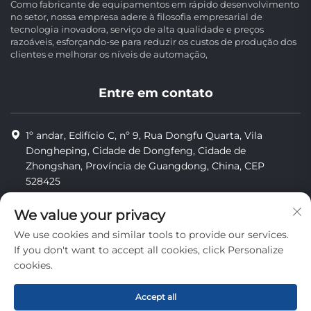
Como fabricante de equipamentos em rápido desenvolvimento
no setor, nossa empresa adere à filosofia empresarial de
tecnologia inovadora, serviço de alta qualidade e preços
razoáveis, esforçando-se para reduzir os custos de produção dos
clientes e melhorar os níveis de automação,
Entre em contato
1º andar, Edifício C, nº 9, Rua Dongfu Quarta, Vila
Dongheping, Cidade de Dongfeng, Cidade de
Zhongshan, Província de Guangdong, China, CEP
528425
8613425598043
We value your privacy
[email protected]
We use cookies and similar tools to provide our services.
If you don't want to accept all cookies, click Personalize
cookies.
Direitos autorais © Zhongshan Combiweigh Automatic
Machinery Co., Ltd. Todos os direitos reservados.
Accept all
privacidade