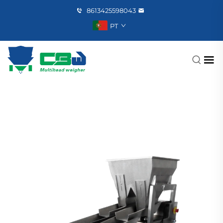
8613425598043
PT