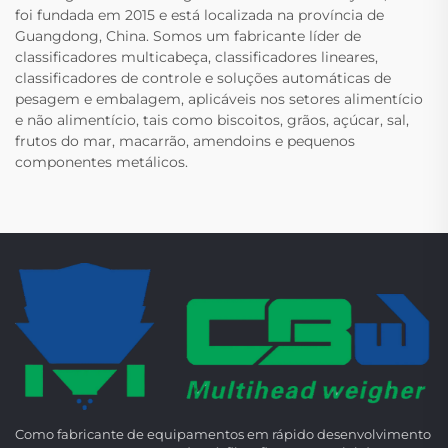
foi fundada em 2015 e está localizada na província de
Guangdong, China. Somos um fabricante líder de
classificadores multicabeça, classificadores lineares,
classificadores de controle e soluções automáticas de
pesagem e embalagem, aplicáveis nos setores alimentício
e não alimentício, tais como biscoitos, grãos, açúcar, sal,
frutos do mar, macarrão, amendoins e pequenos
componentes metálicos.
Como fabricante de equipamentos em rápido desenvolvimento