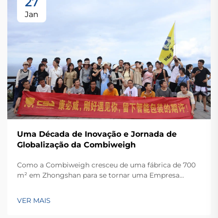
27
Jan
Uma Década de Inovação e Jornada de
Globalização da Combiweigh
Como a Combiweigh cresceu de uma fábrica de 700
m² em Zhongshan para se tornar uma Empresa
Nacional de Alta Tecnologia, atendendo mais de 60
países. Conheça suas soluções inteligentes de
VER MAIS
pesagem — solicite ainda hoje uma consulta global
OEM/ODM.