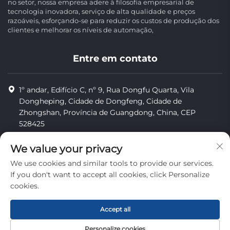
no setor, nossa empresa adere à filosofia empresarial de
tecnologia inovadora, serviço de alta qualidade e preços
razoáveis, esforçando-se para reduzir os custos de produção dos
clientes e melhorar os níveis de automação,
Entre em contato
1º andar, Edifício C, nº 9, Rua Dongfu Quarta, Vila
Dongheping, Cidade de Dongfeng, Cidade de
Zhongshan, Província de Guangdong, China, CEP
528425
8613425598043
We value your privacy
[email protected]
We use cookies and similar tools to provide our services.
If you don't want to accept all cookies, click Personalize
cookies.
Direitos autorais © Zhongshan Combiweigh Automatic
Machinery Co., Ltd. Todos os direitos reservados.
Accept all
privacidade
Personalize cookies