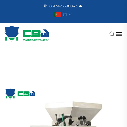
8613425598043
PT