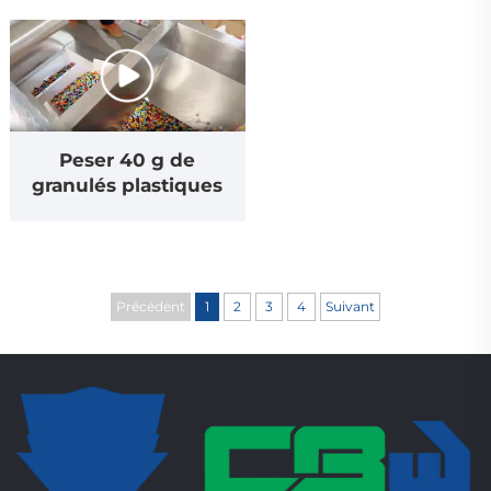
Peser 40 g de
granulés plastiques
Précédent
1
2
3
4
Suivant