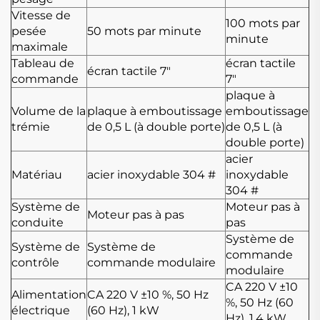
Vitesse de
100 mots par
pesée
50 mots par minute
minute
maximale
Tableau de
écran tactile
écran tactile 7"
commande
7"
plaque à
Volume de la
plaque à emboutissage
emboutissage
trémie
de 0,5 L (à double porte)
de 0,5 L (à
double porte)
acier
Matériau
acier inoxydable 304 #
inoxydable
304 #
Système de
Moteur pas à
Moteur pas à pas
conduite
pas
Système de
Système de
Système de
commande
contrôle
commande modulaire
modulaire
CA 220 V ±10
Alimentation
CA 220 V ±10 %, 50 Hz
%, 50 Hz (60
électrique
(60 Hz), 1 kW
Hz), 1,4 kW