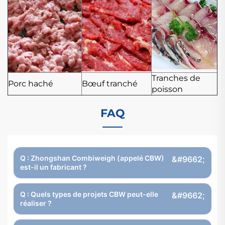
Tranches de
Porc haché
Bœuf tranché
poisson
FAQ
Q : Zhongshan Combiweigh (appelé CBW)
est-il un fabricant ?
Q : Quels types de projets CBW peut-elle
réaliser ?