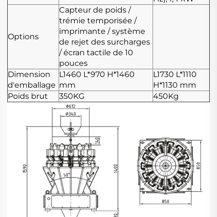
Capteur de poids /
trémie temporisée /
imprimante / système
Options
de rejet des surcharges
/ écran tactile de 10
pouces
Dimension
L1460
L*970
H*1460
L1730
L*1110
d'emballage
mm
H*1130 mm
Poids brut
350KG
450Kg