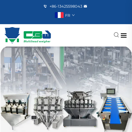
+86-13425598043
FR