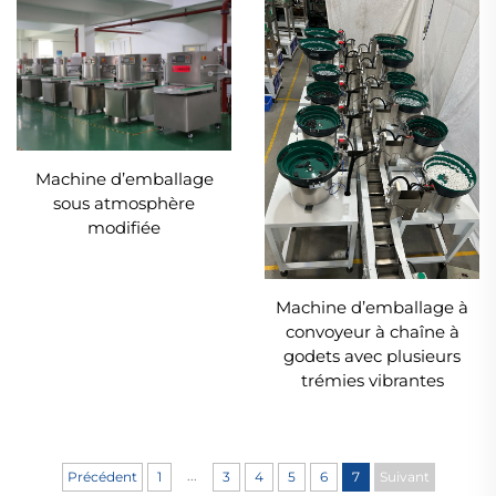
Machine d’emballage
sous atmosphère
modifiée
Machine d’emballage à
convoyeur à chaîne à
godets avec plusieurs
trémies vibrantes
...
Précédent
1
3
4
5
6
7
Suivant