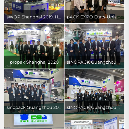
sWOP Shanghai 2019, Hall N4
pACK EXPO États-Unis 2019
propak Shanghai 2020
sINOPACK Guangzhou 2021
sinopack Guangzhou 2022
sINOPACK Guangzhou 2023