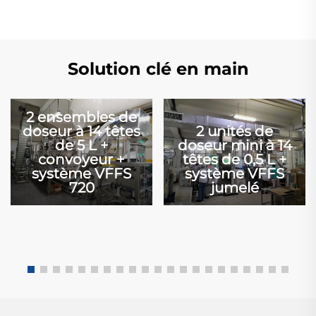
Solution clé en main
2 ensembles de
doseur à 14 têtes
2 unités de
de 5 L +
doseur mini à 14
convoyeur +
têtes de 0,5 L +
système VFFS
système VFFS
720
jumelé