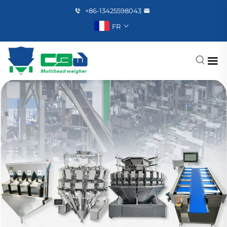
+86-13425598043
FR