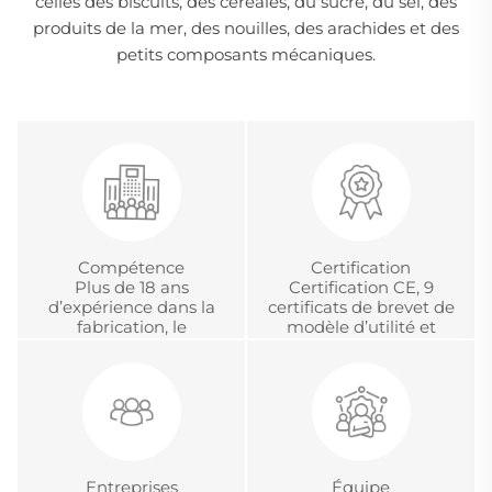
celles des biscuits, des céréales, du sucre, du sel, des
produits de la mer, des nouilles, des arachides et des
petits composants mécaniques.
Compétence
Certification
Plus de 18 ans
Certification CE, 9
d’expérience dans la
certificats de brevet de
fabrication, le
modèle d’utilité et
développement et la
certification chinoise
gestion de projets
d’accréditation
internationaux en OEM
métrologique.
et ODM
Entreprises
Équipe