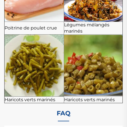
Légumes mélangés
Poitrine de poulet crue
marinés
Haricots verts marinés
Haricots verts marinés
FAQ