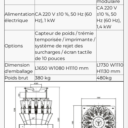
modulaire
CA 220 V
Alimentation
CA 220 V ±10 %, 50 Hz (60
±10 %, 50
électrique
Hz), 1 kW
Hz (60 Hz),
1,4 kW
Capteur de poids / trémie
temporisée / imprimante /
Options
système de rejet des
surcharges / écran tactile
de 10 pouces
Dimension
L1730
W1110
L1650
W1080
H1110 mm
d'emballage
H1130 mm
Poids brut
380 kg
480kg