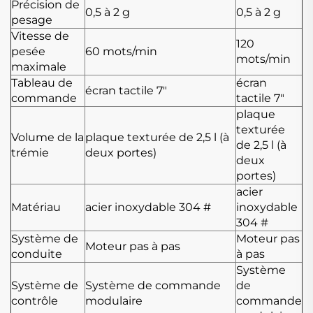
Précision de
0,5 à 2 g
0,5 à 2 g
pesage
Vitesse de
120
pesée
60 mots/min
mots/min
maximale
Tableau de
écran
écran tactile 7"
commande
tactile 7"
plaque
texturée
Volume de la
plaque texturée de 2,5 l (à
de 2,5 l (à
trémie
deux portes)
deux
portes)
acier
Matériau
acier inoxydable 304 #
inoxydable
304 #
Système de
Moteur pas
Moteur pas à pas
conduite
à pas
Système
Système de
Système de commande
de
contrôle
modulaire
commande