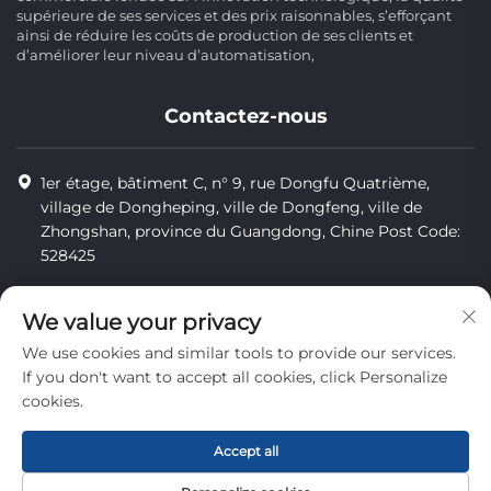
supérieure de ses services et des prix raisonnables, s’efforçant
ainsi de réduire les coûts de production de ses clients et
d’améliorer leur niveau d’automatisation,
Contactez-nous
1er étage, bâtiment C, n° 9, rue Dongfu Quatrième,
village de Dongheping, ville de Dongfeng, ville de
Zhongshan, province du Guangdong, Chine Post Code:
528425
+86-13425598043
We value your privacy
[email protected]
We use cookies and similar tools to provide our services.
If you don't want to accept all cookies, click Personalize
cookies.
Tous droits réservés © Zhongshan Combiweigh Automatic
Machinery Co., Ltd.
Accept all
Politique de confidentialité