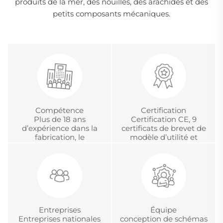
produits de la mer, des nouilles, des arachides et des
petits composants mécaniques.
Compétence
Certification
Plus de 18 ans
Certification CE, 9
d’expérience dans la
certificats de brevet de
fabrication, le
modèle d’utilité et
développement et la
certification chinoise
gestion de projets
d’accréditation
internationaux en OEM
métrologique.
et ODM
Entreprises
Équipe
Entreprises nationales
conception de schémas