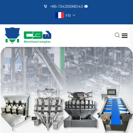
+86-13425598043
FR