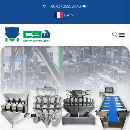
+86-13425598043
FR