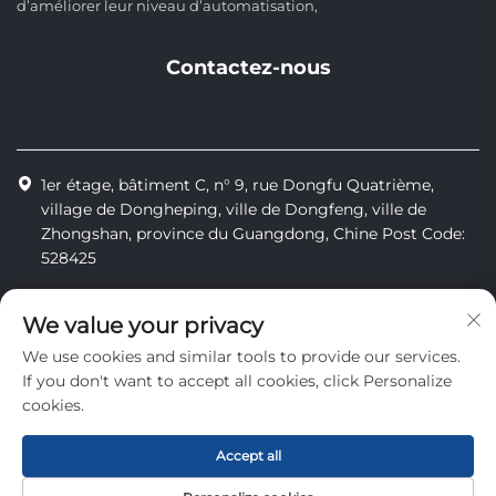
d’améliorer leur niveau d’automatisation,
Contactez-nous
1er étage, bâtiment C, n° 9, rue Dongfu Quatrième,
village de Dongheping, ville de Dongfeng, ville de
Zhongshan, province du Guangdong, Chine Post Code:
528425
+86-13425598043
We value your privacy
[email protected]
We use cookies and similar tools to provide our services.
If you don't want to accept all cookies, click Personalize
cookies.
Tous droits réservés © Zhongshan Combiweigh Automatic
Machinery Co., Ltd.
Accept all
Politique de confidentialité