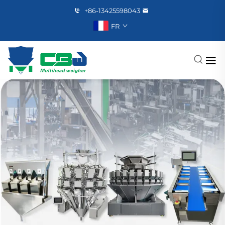
+86-13425598043
FR