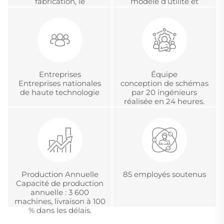
fabrication, le
modèle d’utilité et
développement et la
certification chinoise
gestion de projets
d’accréditation
internationaux en OEM
métrologique.
et ODM
Entreprises
Équipe
Entreprises nationales
conception de schémas
de haute technologie
par 20 ingénieurs
réalisée en 24 heures.
Production Annuelle
85 employés soutenus
Capacité de production
annuelle : 3 600
machines, livraison à 100
% dans les délais.