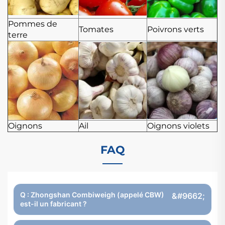
Pommes de
Tomates
Poivrons verts
terre
Oignons
Ail
Oignons violets
FAQ
Q : Zhongshan Combiweigh (appelé CBW)
est-il un fabricant ?