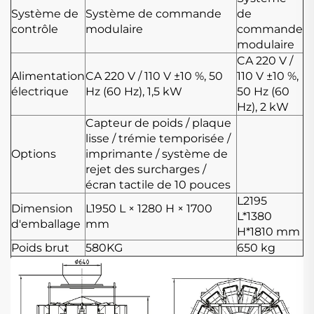
Système de
Système de commande
de
contrôle
modulaire
commande
modulaire
CA 220 V /
Alimentation
CA 220 V / 110 V ±10 %, 50
110 V ±10 %,
électrique
Hz (60 Hz), 1,5 kW
50 Hz (60
Hz), 2 kW
Capteur de poids / plaque
lisse / trémie temporisée /
Options
imprimante / système de
rejet des surcharges /
écran tactile de 10 pouces
L2195
Dimension
L1950
L × 1280
H × 1700
L*1380
d'emballage
mm
H*1810 mm
Poids brut
580KG
650 kg