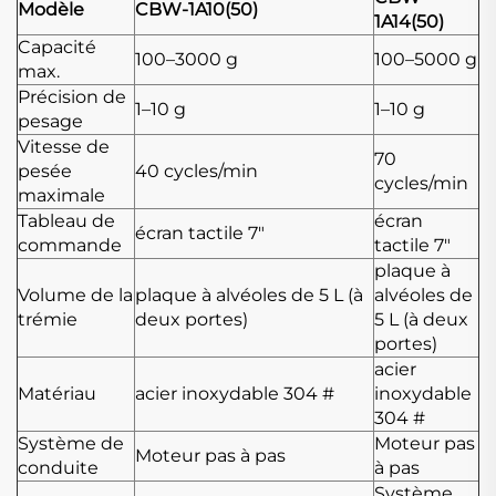
Modèle
CBW-1A10(50)
1A14(50)
Capacité
100–3000 g
100–5000 g
max.
Précision de
1–10 g
1–10 g
pesage
Vitesse de
70
pesée
40 cycles/min
cycles/min
maximale
Tableau de
écran
écran tactile 7"
commande
tactile 7"
plaque à
Volume de la
plaque à alvéoles de 5 L (à
alvéoles de
trémie
deux portes)
5 L (à deux
portes)
acier
Matériau
acier inoxydable 304 #
inoxydable
304 #
Système de
Moteur pas
Moteur pas à pas
conduite
à pas
Système