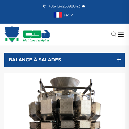
+86-13425598043
FR
BALANCE À SALADES