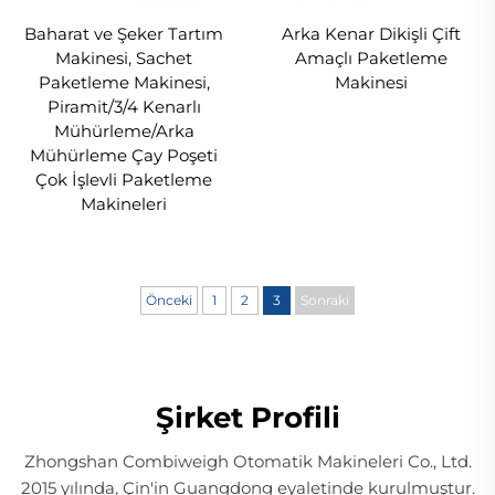
Baharat ve Şeker Tartım
Arka Kenar Dikişli Çift
Makinesi, Sachet
Amaçlı Paketleme
Paketleme Makinesi,
Makinesi
Piramit/3/4 Kenarlı
Mühürleme/Arka
Mühürleme Çay Poşeti
Çok İşlevli Paketleme
Makineleri
Önceki
1
2
3
Sonraki
Şirket Profili
Zhongshan Combiweigh Otomatik Makineleri Co., Ltd.
2015 yılında, Çin'in Guangdong eyaletinde kurulmuştur.