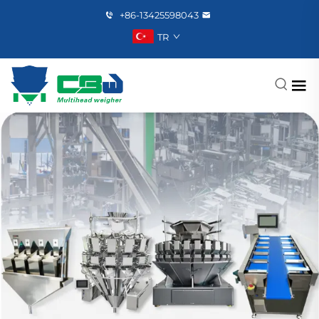
+86-13425598043
TR