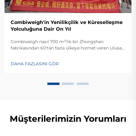
Combiweigh'in Yenilikçilik ve Küreselleşme
Yolculuğuna Dair On Yıl
Combiweigh nasıl 700 m²'lik bir Zhongshan
fabrikasından 60'tan fazla ülkeye hizmet veren Ulusal
Yüksek Teknoloji Girişimi haline geldi? Akıllı tartım
çözümlerini keşfedin—bugün küresel OEM/ODM
DAHA FAZLASINI GÖR
danışmanlığı talep edin.
Müşterilerimizin Yorumları