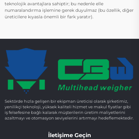
teknolojik avantajlara sahiptir; bu nedenle elle
numaralandırma işlemine gerek duyulmaz (bu özellik, diğer
üreticilere kıyasla önemli bir fark yaratır).
Sektörde hızla gelişen bir ekipman üreticisi olarak şirketimiz,
yenilikçi teknoloji, yüksek kaliteli hizmet ve makul fiyatlar gibi
iş felsefesine bağlı kalarak müşterilerin üretim maliyetlerini
azaltmayı ve otomasyon seviyelerini artırmayı hedeflemektedir.
İletişime Geçin