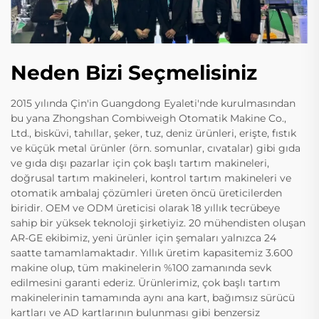
Neden Bizi Seçmelisiniz
2015 yılında Çin'in Guangdong Eyaleti'nde kurulmasından
bu yana Zhongshan Combiweigh Otomatik Makine Co.,
Ltd., bisküvi, tahıllar, şeker, tuz, deniz ürünleri, erişte, fıstık
ve küçük metal ürünler (örn. somunlar, cıvatalar) gibi gıda
ve gıda dışı pazarlar için çok başlı tartım makineleri,
doğrusal tartım makineleri, kontrol tartım makineleri ve
otomatik ambalaj çözümleri üreten öncü üreticilerden
biridir. OEM ve ODM üreticisi olarak 18 yıllık tecrübeye
sahip bir yüksek teknoloji şirketiyiz. 20 mühendisten oluşan
AR-GE ekibimiz, yeni ürünler için şemaları yalnızca 24
saatte tamamlamaktadır. Yıllık üretim kapasitemiz 3.600
makine olup, tüm makinelerin %100 zamanında sevk
edilmesini garanti ederiz. Ürünlerimiz, çok başlı tartım
makinelerinin tamamında aynı ana kart, bağımsız sürücü
kartları ve AD kartlarının bulunması gibi benzersiz