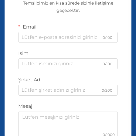
Temsilcimiz en kısa sürede sizinle iletişime
geçecektir.
Email
0/100
İsim
0/100
Şirket Adı
0/200
Mesaj
0/1000