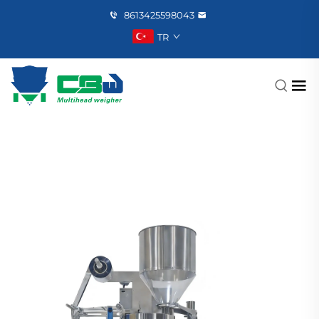
8613425598043
TR