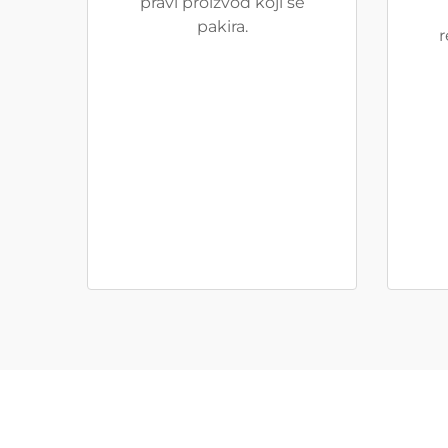
pravi proizvod koji se
pakira.
r