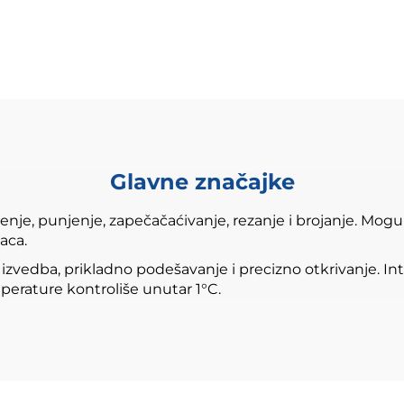
Glavne značajke
je, punjenje, zapečačaćivanje, rezanje i brojanje. Mogu s
aca.
na izvedba, prikladno podešavanje i precizno otkrivanje. I
erature kontroliše unutar 1°C.