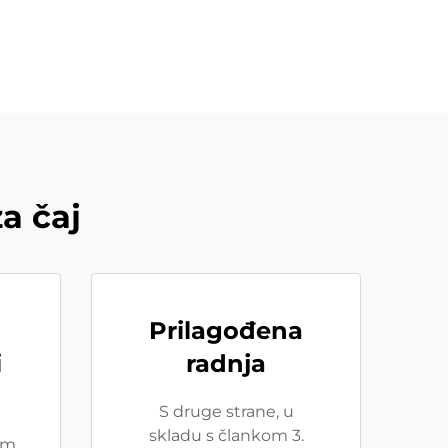
a čaj
Prilagođena
i
radnja
S druge strane, u
skladu s člankom 3.
im