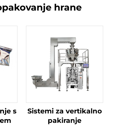
 opakovanje hrane
nje s
Sistemi za vertikalno
jem
pakiranje