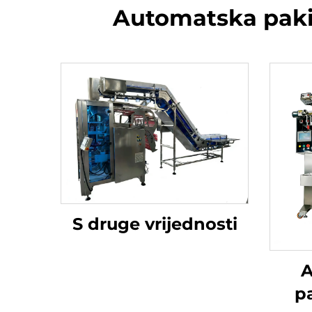
Automatska pakir
S druge vrijednosti
A
p