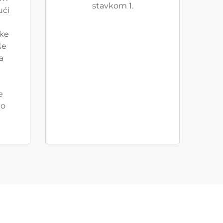
stavkom 1.
ući
čke
še
a
u
e
ko