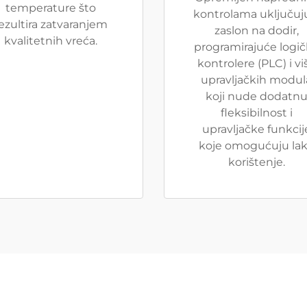
temperature što
kontrolama uključuj
ezultira zatvaranjem
zaslon na dodir,
kvalitetnih vreća.
programirajuće logi
kontrolere (PLC) i vi
upravljačkih modul
koji nude dodatn
fleksibilnost i
upravljačke funkcij
koje omogućuju la
korištenje.