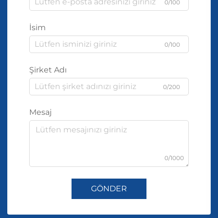
0/100
İsim
0/100
Şirket Adı
0/200
Mesaj
0/1000
GÖNDER