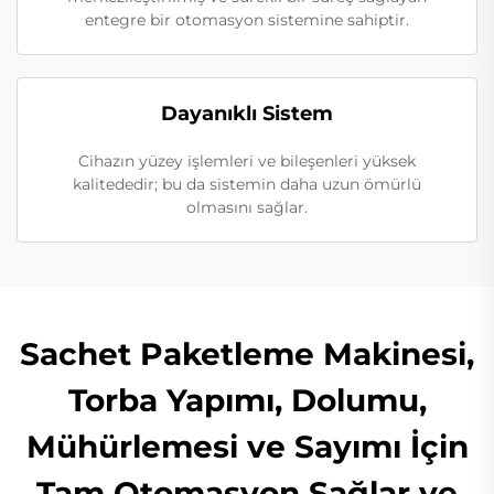
entegre bir otomasyon sistemine sahiptir.
Dayanıklı Sistem
Cihazın yüzey işlemleri ve bileşenleri yüksek
kalitededir; bu da sistemin daha uzun ömürlü
olmasını sağlar.
Sachet Paketleme Makinesi,
Torba Yapımı, Dolumu,
Mühürlemesi ve Sayımı İçin
Tam Otomasyon Sağlar ve