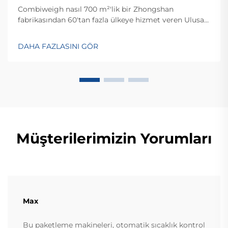
Combiweigh nasıl 700 m²'lik bir Zhongshan
fabrikasından 60'tan fazla ülkeye hizmet veren Ulusal
Yüksek Teknoloji Girişimi haline geldi? Akıllı tartım
çözümlerini keşfedin—bugün küresel OEM/ODM
DAHA FAZLASINI GÖR
danışmanlığı talep edin.
Müşterilerimizin Yorumları
Max
Bu paketleme makineleri, otomatik sıcaklık kontrol