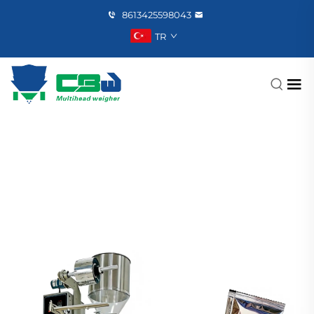
8613425598043
TR