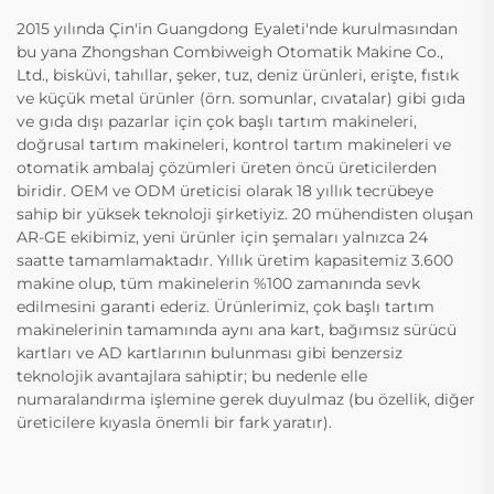
2015 yılında Çin'in Guangdong Eyaleti'nde kurulmasından
bu yana Zhongshan Combiweigh Otomatik Makine Co.,
Ltd., bisküvi, tahıllar, şeker, tuz, deniz ürünleri, erişte, fıstık
ve küçük metal ürünler (örn. somunlar, cıvatalar) gibi gıda
ve gıda dışı pazarlar için çok başlı tartım makineleri,
doğrusal tartım makineleri, kontrol tartım makineleri ve
otomatik ambalaj çözümleri üreten öncü üreticilerden
biridir. OEM ve ODM üreticisi olarak 18 yıllık tecrübeye
sahip bir yüksek teknoloji şirketiyiz. 20 mühendisten oluşan
AR-GE ekibimiz, yeni ürünler için şemaları yalnızca 24
saatte tamamlamaktadır. Yıllık üretim kapasitemiz 3.600
makine olup, tüm makinelerin %100 zamanında sevk
edilmesini garanti ederiz. Ürünlerimiz, çok başlı tartım
makinelerinin tamamında aynı ana kart, bağımsız sürücü
kartları ve AD kartlarının bulunması gibi benzersiz
teknolojik avantajlara sahiptir; bu nedenle elle
numaralandırma işlemine gerek duyulmaz (bu özellik, diğer
üreticilere kıyasla önemli bir fark yaratır).