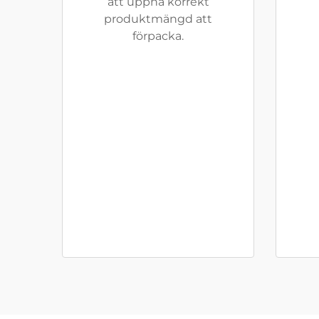
att uppnå korrekt
produktmängd att
förpacka.