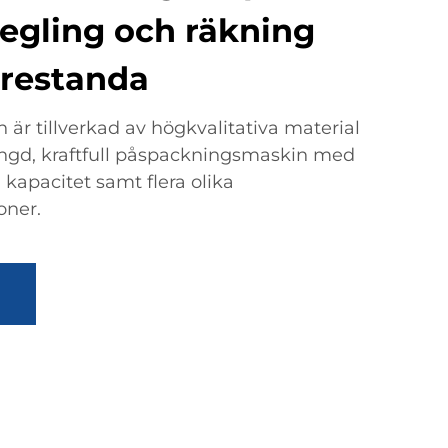
rsegling och räkning
prestanda
r tillverkad av högkvalitativa material
slängd, kraftfull påspackningsmaskin med
 kapacitet samt flera olika
oner.