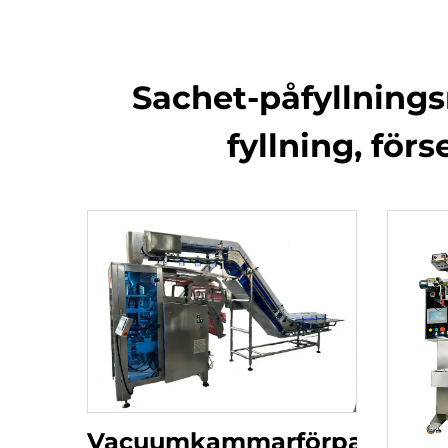
Sachet-påfyllnings
fyllning, för
Vacuumkammarförpackning