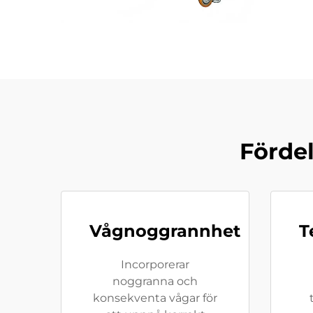
Förde
Vågnoggrannhet
T
Incorporerar
noggranna och
konsekventa vågar för