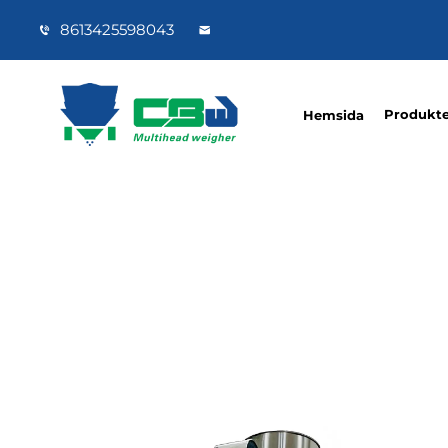
8613425598043
Produkte
Hemsida