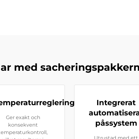
lar med sacheringspakker
emperaturreglering
Integrerat
automatiser
Ger exakt och
påssystem
konsekvent
temperaturkontroll,
Utrustad med ett