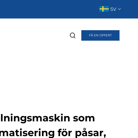
SV
FÅ EN OFFERT
llningsmaskin som
omatisering för påsar,