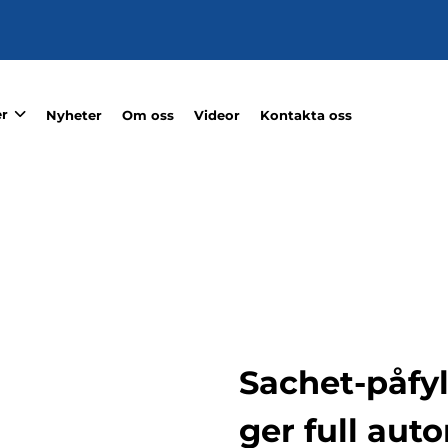
r
Nyheter
Om oss
Videor
Kontakta oss
Sachet-påfy
ger full aut