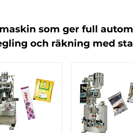
maskin som ger full automa
segling och räkning med st
smaskin