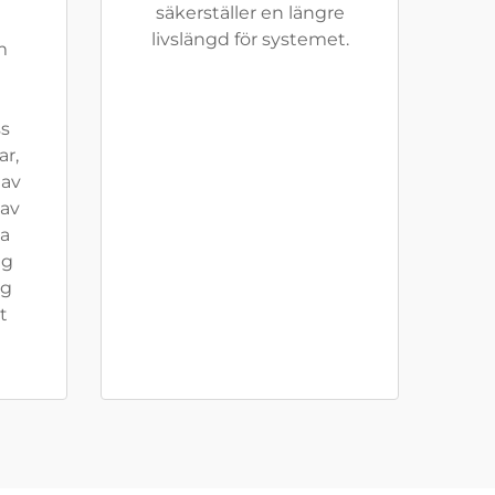
säkerställer en längre
livslängd för systemet.
m
ss
ar,
 av
 av
a
ng
ng
t