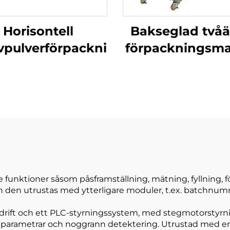
Horisontell
Bakseglad två
vpulverförpackningsmaskin
förpackningsma
funktioner såsom påsframställning, mätning, fyllning, fö
an den utrustas med ytterligare moduler, t.ex. batchnu
ft och ett PLC-styrningssystem, med stegmotorstyrning
 av parametrar och noggrann detektering. Utrustad med 