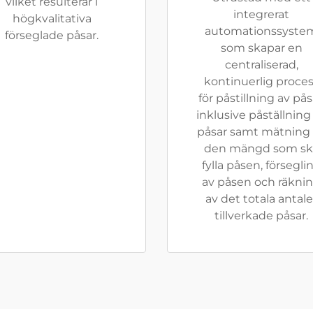
vilket resulterar i
integrerat
högkvalitativa
automationssyste
förseglade påsar.
som skapar en
centraliserad,
kontinuerlig proce
för påstillning av pås
inklusive påställning
påsar samt mätning
den mängd som sk
fylla påsen, försegli
av påsen och räkni
av det totala antale
tillverkade påsar.