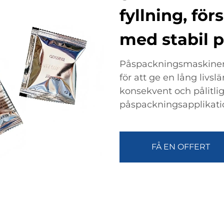
fyllning, fö
med stabil 
Påspackningsmaskinen ä
för att ge en lång liv
konsekvent och pålitlig
påspackningsapplikati
FÅ EN OFFERT