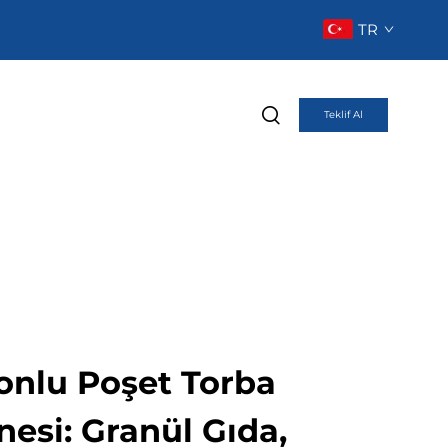
TR
Teklif Al
onlu Poşet Torba
esi: Granül Gıda,