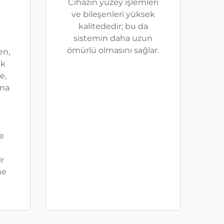
Cihazın yüzey işlemleri
ve bileşenleri yüksek
kalitededir; bu da
sistemin daha uzun
ömürlü olmasını sağlar.
en,
ak
e,
ına
ve
r
ne