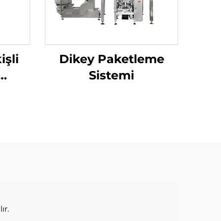
işli
Dikey Paketleme
Sistemi
nesi
ır.