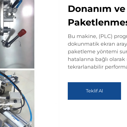
Donanım ve 
Paketlenmes
Bu makine, (PLC) progr
dokunmatik ekran aray
paketleme yöntemi sun
hatalarına bağlı olara
tekrarlanabilir perform
Teklif Al