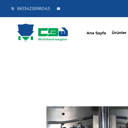
8613425598043
Ürünler
Ana Sayfa