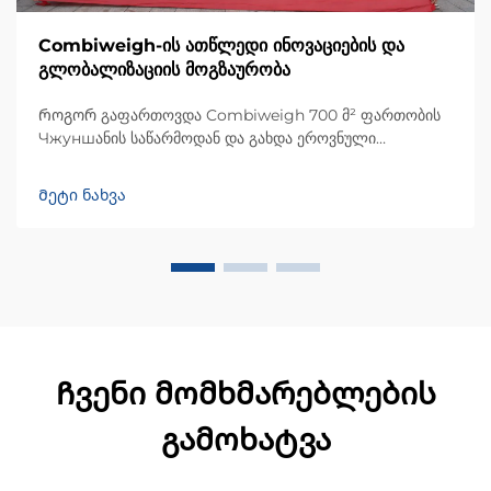
Combiweigh-ის ათწლედი ინოვაციების და
გლობალიზაციის მოგზაურობა
Როგორ გაფართოვდა Combiweigh 700 მ² ფართობის
Чжуншანის საწარმოდან და გახდა ეროვნული
მაღალტექნოლოგიური საწარმო, რომელიც მომსახურებს
60-ზე მეტი ქვეყნის მომხმარებლებს. გაეცანით მათი
Მეტი ნახვა
ინტელექტუალურად მოწყობილ საწონო ამონახსნებს —
მოგვართეთ გლობალური OEM/ODM კონსულტაციის
მოთხოვნა დღესვე.
Ჩვენი მომხმარებლების
გამოხატვა