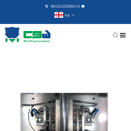
8613425598043
KA