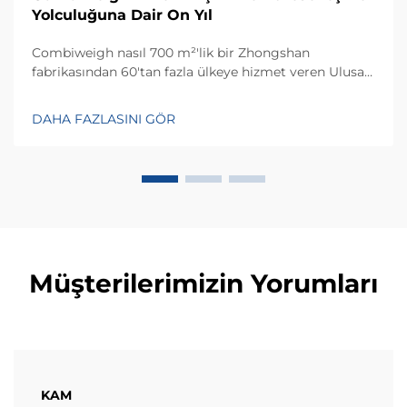
Yolculuğuna Dair On Yıl
Combiweigh nasıl 700 m²'lik bir Zhongshan
fabrikasından 60'tan fazla ülkeye hizmet veren Ulusal
Yüksek Teknoloji Girişimi haline geldi? Akıllı tartım
çözümlerini keşfedin—bugün küresel OEM/ODM
DAHA FAZLASINI GÖR
danışmanlığı talep edin.
Müşterilerimizin Yorumları
KAM