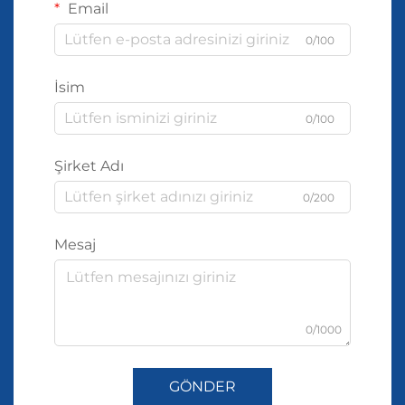
Email
0/100
İsim
0/100
Şirket Adı
0/200
Mesaj
0/1000
GÖNDER