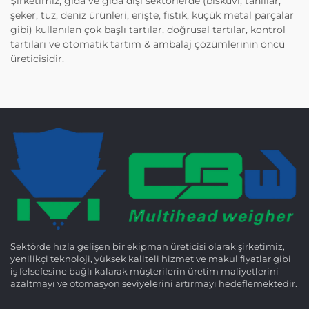
Şirketimiz, gıda ve gıda dışı sektörlerde (bisküvi, tahıllar,
şeker, tuz, deniz ürünleri, erişte, fıstık, küçük metal parçalar
gibi) kullanılan çok başlı tartılar, doğrusal tartılar, kontrol
tartıları ve otomatik tartım & ambalaj çözümlerinin öncü
üreticisidir.
Sektörde hızla gelişen bir ekipman üreticisi olarak şirketimiz,
yenilikçi teknoloji, yüksek kaliteli hizmet ve makul fiyatlar gibi
iş felsefesine bağlı kalarak müşterilerin üretim maliyetlerini
azaltmayı ve otomasyon seviyelerini artırmayı hedeflemektedir.