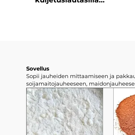
varustettu
ketjukuljetinpakkauskone
Sovellus
Sopii jauheiden mittaamiseen ja pakkauk
soijamaitojauheeseen, maidonjauheesee