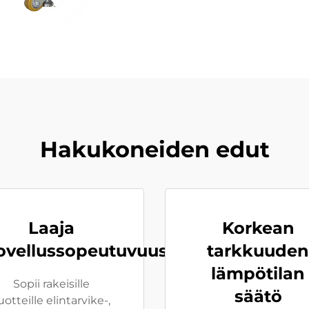
Hakukoneiden edut
Laaja
Korkean
ovellussopeutuvuus
tarkkuuden
lämpötilan
Sopii rakeisille
säätö
uotteille elintarvike-,