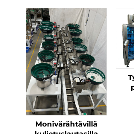
T
Monivärähtävillä
kuljetuslautasilla