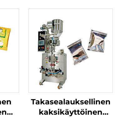
nen
Takasealauksellinen
en
kaksikäyttöinen
kone
pakkauskone