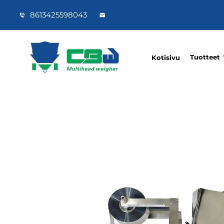
8613425598043
Tuotteet
Kotisivu