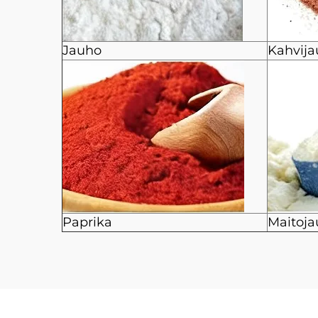
Jauho
Kahvij
Paprika
Maitoj