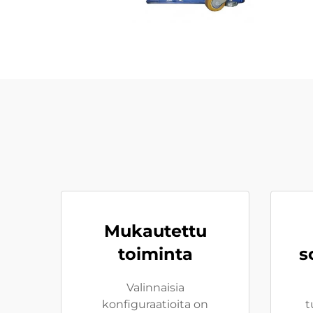
Mukautettu
toiminta
s
Valinnaisia
konfiguraatioita on
t