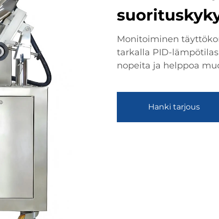
suorituskyk
Monitoiminen täyttökon
tarkalla PID-lämpötilas
nopeita ja helppoa muo
Hanki tarjous