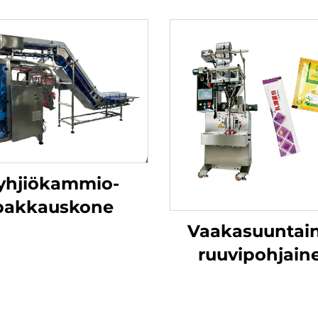
yhjiökammio-
pakkauskone
Vaakasuuntai
ruuvipohjain
jauhepakkaus