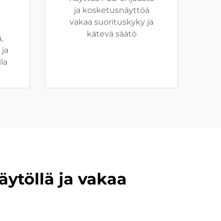
ja kosketusnäyttöä
vakaa suorituskyky ja
kätevä säätö
,
 ja
la
ytöllä ja vakaa