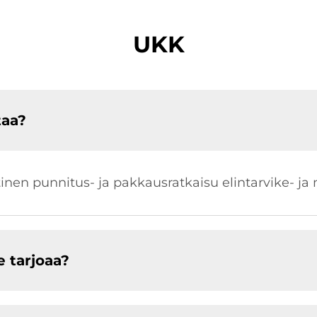
UKK
taa?
en punnitus- ja pakkausratkaisu elintarvike- ja mu
e tarjoaa?