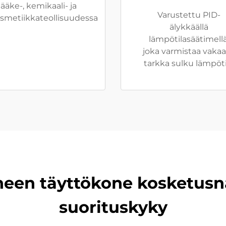
lääke-, kemikaali- ja
Varustettu PID-
smetiikkateollisuudessa
älykkäällä
lämpötilasäätimellä
joka varmistaa vakaa
tarkka sulku lämpöti
heen täyttökone kosketusnä
suorituskyky