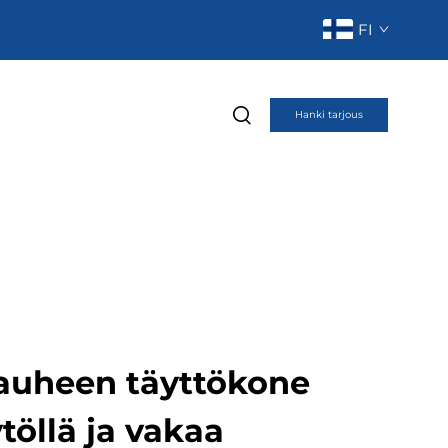
FI
Hanki tarjous
jauheen täyttökone
öllä ja vakaa