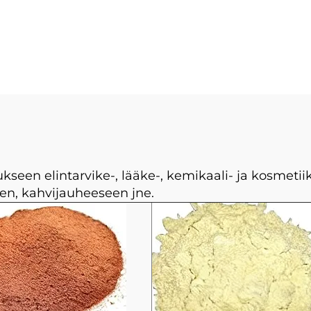
seen elintarvike-, lääke-, kemikaali- ja kosmetii
n, kahvijauheeseen jne.