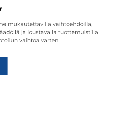
y
e mukautettavilla vaihtoehdoilla,
äädöllä ja joustavalla tuottemuistilla
toilun vaihtoa varten