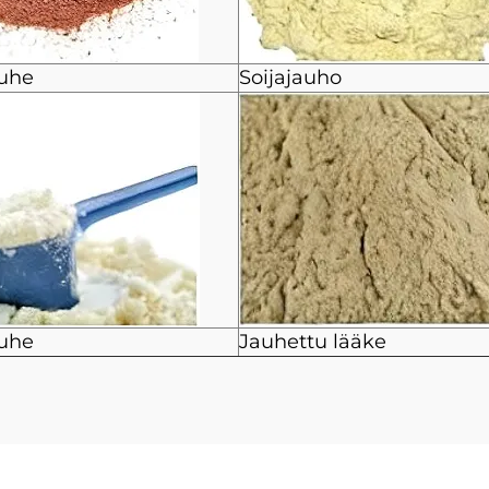
auhe
Soijajauho
auhe
Jauhettu lääke