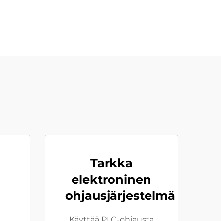
Tarkka
elektroninen
ohjausjärjestelmä
Käyttää PLC-ohjausta