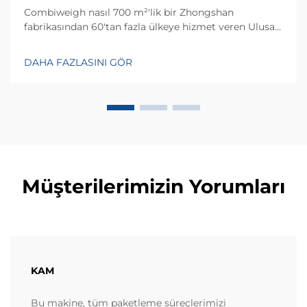
Combiweigh nasıl 700 m²'lik bir Zhongshan
fabrikasından 60'tan fazla ülkeye hizmet veren Ulusal
Yüksek Teknoloji Girişimi haline geldi? Akıllı tartım
çözümlerini keşfedin—bugün küresel OEM/ODM
DAHA FAZLASINI GÖR
danışmanlığı talep edin.
Müşterilerimizin Yorumları
KAM
Bu makine, tüm paketleme süreçlerimizi