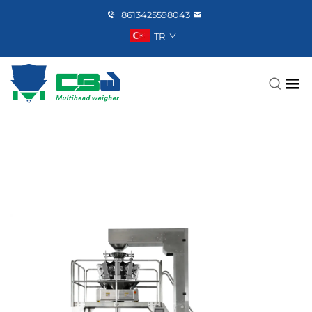
8613425598043
TR