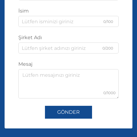
İsim
0/100
Şirket Adı
0/200
Mesaj
0/1000
GÖNDER