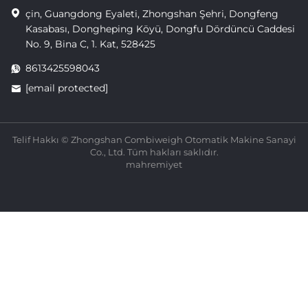
çin, Guangdong Eyaleti, Zhongshan Şehri, Dongfeng
Kasabası, Dongheping Köyü, Dongfu Dördüncü Caddesi
No. 9, Bina C, 1. Kat, 528425
8613425598043
[email protected]
Telif Hakkı © Zhongshan Combiweigh Otomatik Makine Sanayi
Co., Ltd. Tüm hakları saklıdır.
mahremiyet