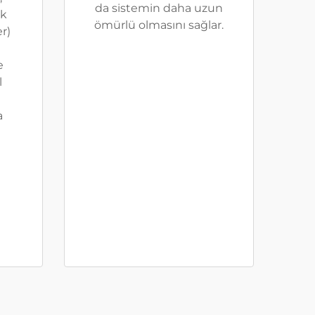
da sistemin daha uzun
ik
ömürlü olmasını sağlar.
er)
e
l
a