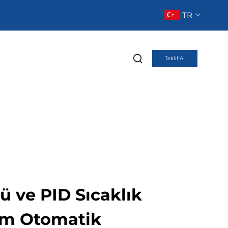
TR
Teklif Al
ü ve PID Sıcaklık
am Otomatik