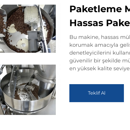
Paketleme Ma
Hassas Pake
Bu makine, hassas mühü
korumak amacıyla geliş
denetleyicilerini kullan
güvenilir bir şekilde 
en yüksek kalite seviyes
Teklif Al