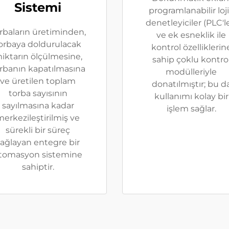
Sistemi
programlanabilir loj
denetleyiciler (PLC'l
rbaların üretiminden,
ve ek esneklik ile
orbaya doldurulacak
kontrol özelliklerin
iktarın ölçülmesine,
sahip çoklu kontro
rbanın kapatılmasına
modülleriyle
ve üretilen toplam
donatılmıştır; bu d
torba sayısının
kullanımı kolay bir
sayılmasına kadar
işlem sağlar.
erkezileştirilmiş ve
sürekli bir süreç
sağlayan entegre bir
tomasyon sistemine
sahiptir.