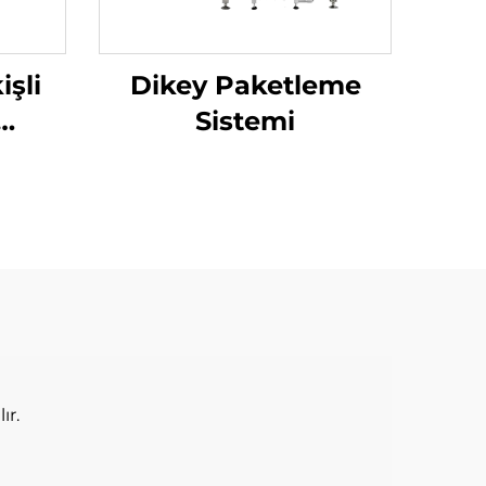
işli
Dikey Paketleme
Sistemi
nesi
ır.