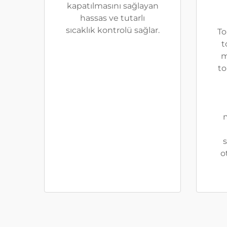
kapatılmasını sağlayan
hassas ve tutarlı
sıcaklık kontrolü sağlar.
To
t
m
to
m
o