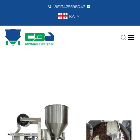
8613425598043
KA