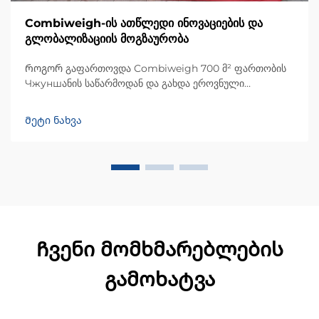
Combiweigh-ის ათწლედი ინოვაციების და
გლობალიზაციის მოგზაურობა
Როგორ გაფართოვდა Combiweigh 700 მ² ფართობის
Чжуншანის საწარმოდან და გახდა ეროვნული
მაღალტექნოლოგიური საწარმო, რომელიც მომსახურებს
60-ზე მეტი ქვეყნის მომხმარებლებს. გაეცანით მათი
Მეტი ნახვა
ინტელექტუალურად მოწყობილ საწონო ამონახსნებს —
მოგვართეთ გლობალური OEM/ODM კონსულტაციის
მოთხოვნა დღესვე.
Ჩვენი მომხმარებლების
გამოხატვა