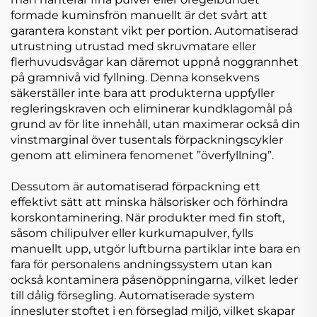
formade kuminsfrön manuellt är det svårt att
garantera konstant vikt per portion. Automatiserad
utrustning utrustad med skruvmatare eller
flerhuvudsvågar kan däremot uppnå noggrannhet
på gramnivå vid fyllning. Denna konsekvens
säkerställer inte bara att produkterna uppfyller
regleringskraven och eliminerar kundklagomål på
grund av för lite innehåll, utan maximerar också din
vinstmarginal över tusentals förpackningscykler
genom att eliminera fenomenet ”överfyllning”.
Dessutom är automatiserad förpackning ett
effektivt sätt att minska hälsorisker och förhindra
korskontaminering. När produkter med fin stoft,
såsom chilipulver eller kurkumapulver, fylls
manuellt upp, utgör luftburna partiklar inte bara en
fara för personalens andningssystem utan kan
också kontaminera påsenöppningarna, vilket leder
till dålig försegling. Automatiserade system
innesluter stoftet i en förseglad miljö, vilket skapar