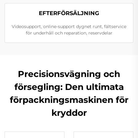
EFTERFÖRSÄLJNING
Videosupport, online-support dygnet runt, fältservice
för underhåll och reparation, reservdelar
Precisionsvägning och
försegling: Den ultimata
förpackningsmaskinen för
kryddor