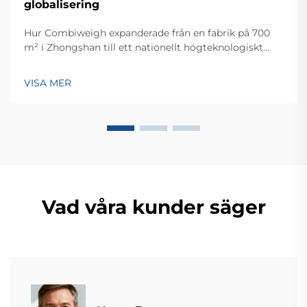
globalisering
Hur Combiweigh expanderade från en fabrik på 700
m² i Zhongshan till ett nationellt högteknologiskt
företag som betjänar över 60 länder. Upptäck deras
intelligenta vägningslösningar – begär idag en global
VISA MER
OEM/ODM-konsultation.
Vad våra kunder säger