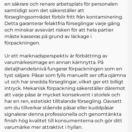
en säkrare och renare arbetsplats för personalen
samtidigt som det säkerställer att
förseglingsområdet förblir fritt från kontaminering.
Detta garanterar felaktfria förseglingar varje gång
och minskar avsevärt risken för att hela partier
måste kasseras på grund av läckage i
förpackningen.
Ur ett marknadsperspektiv är förbättring av
varumärkesimage en annan kärnnytta. På
detaljhandelsnivå fungerar förpackningen som en
tyst säljare. Påsar som fylls manuellt ser ofta ojämna
ut och har snedda förseglingar, vilket ger ett billigt
intryck. Mekanisk förpackning säkerställer däremot
att varje påse är mycket konsekvent i storlek och
har en ren, estetiskt tilltalande försegling. Oavsett
om du tillverkar stående påsar eller kuddpåsar
signalerar denna professionella och genomtänkta
finish hög kvalitet till konsumenterna och gör ditt
varumärke mer attraktivt i hyllan.