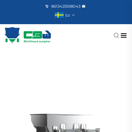
8613425598043
SV