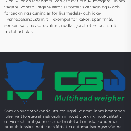
Kina. Vi är en ledande tillverkare av flerhuvudvägare, linjära
vägare, kontrollvägare samt automatiska vägnings- och
förpackningslösningar för livsmedels- och icke-
livsmedelsindustrin, till exempel för kakor, spannmål,
socker, salt, havsprodukter, nudlar, jordnötter och små
metallartiklar.
Som en snabbt växande utrustningstillverkare inom branschen
följer vårt företag affärsfilosofin innovativ teknik, högkvalitativ
service och rimliga priser, med målet att minska kundernas
produktionskostnader och förbättra automatiseringsnivåerna,