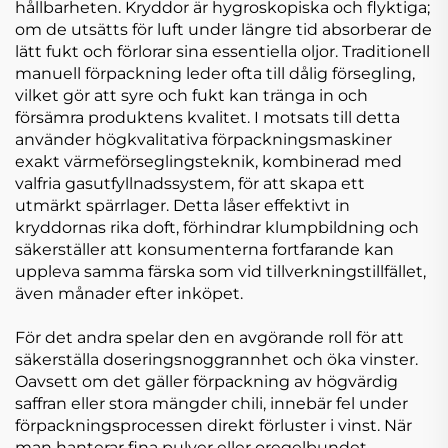
hållbarheten. Kryddor är hygroskopiska och flyktiga;
om de utsätts för luft under längre tid absorberar de
lätt fukt och förlorar sina essentiella oljor. Traditionell
manuell förpackning leder ofta till dålig försegling,
vilket gör att syre och fukt kan tränga in och
försämra produktens kvalitet. I motsats till detta
använder högkvalitativa förpackningsmaskiner
exakt värmeförseglingsteknik, kombinerad med
valfria gasutfyllnadssystem, för att skapa ett
utmärkt spärrlager. Detta låser effektivt in
kryddornas rika doft, förhindrar klumpbildning och
säkerställer att konsumenterna fortfarande kan
uppleva samma färska som vid tillverkningstillfället,
även månader efter inköpet.
För det andra spelar den en avgörande roll för att
säkerställa doseringsnoggrannhet och öka vinster.
Oavsett om det gäller förpackning av högvärdig
saffran eller stora mängder chili, innebär fel under
förpackningsprocessen direkt förluster i vinst. När
man hanterar fina pulver eller oregelbundet