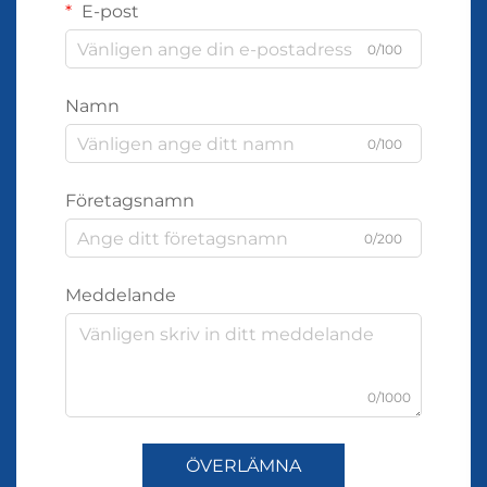
E-post
0/100
Namn
0/100
Företagsnamn
0/200
Meddelande
0/1000
ÖVERLÄMNA