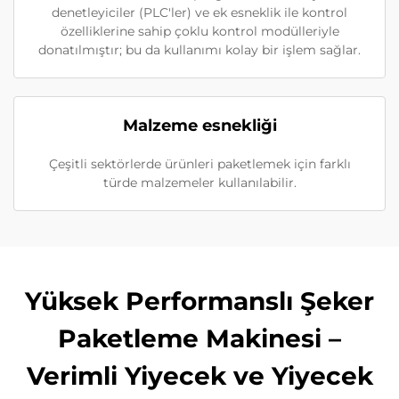
denetleyiciler (PLC'ler) ve ek esneklik ile kontrol
özelliklerine sahip çoklu kontrol modülleriyle
donatılmıştır; bu da kullanımı kolay bir işlem sağlar.
Malzeme esnekliği
Çeşitli sektörlerde ürünleri paketlemek için farklı
türde malzemeler kullanılabilir.
Yüksek Performanslı Şeker
Paketleme Makinesi –
Verimli Yiyecek ve Yiyecek