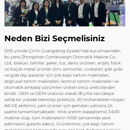
Neden Bizi Seçmelisiniz
2015 yılında Çin'in Guangdong Eyaleti'nde kurulmasından
bu yana Zhongshan Combiweigh Otomatik Makine Co.,
Ltd., bisküvi, tahıllar, şeker, tuz, deniz ürünleri, erişte, fıstık
ve küçük metal ürünler (örn. somunlar, cıvatalar) gibi gıda
ve gıda dışı pazarlar için çok başlı tartım makineleri,
doğrusal tartım makineleri, kontrol tartım makineleri ve
otomatik ambalaj çözümleri üreten öncü üreticilerden
biridir. OEM ve ODM üreticisi olarak 18 yıllık tecrübeye
sahip bir yüksek teknoloji şirketiyiz. 20 mühendisten oluşan
AR-GE ekibimiz, yeni ürünler için şemaları yalnızca 24
saatte tamamlamaktadır. Yıllık üretim kapasitemiz 3.600
makine olup, tüm makinelerin %100 zamanında sevk
edilmesini garanti ederiz. Ürünlerimiz, çok başlı tartım
makinelerinin tamamında aynı ana kart, bağımsız sürücü