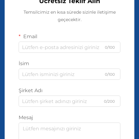
Ücretsiz Teklif Alın
Temsilcimiz en kısa sürede sizinle iletişime
geçecektir.
Email
0/100
İsim
0/100
Şirket Adı
0/200
Mesaj