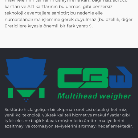
kartları ve AD kartlarının bulunması gibi benzersiz
teknolojik avantajlara sahiptir; bu nedenle elle
numaralandırma işlemine gerek duyulmaz (bu özellik, diğer
üreticilere kıyasla önemli bir fark yaratır).
Sektörde hızla gelişen bir ekipman üreticisi olarak şirketimiz,
yenilikçi teknoloji, yüksek kaliteli hizmet ve makul fiyatlar gibi
iş felsefesine bağlı kalarak müşterilerin üretim maliyetlerini
azaltmayı ve otomasyon seviyelerini artırmayı hedeflemektedir.