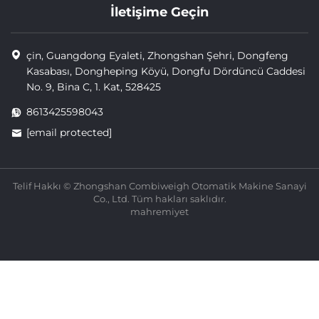
İletişime Geçin
çin, Guangdong Eyaleti, Zhongshan Şehri, Dongfeng
Kasabası, Dongheping Köyü, Dongfu Dördüncü Caddesi
No. 9, Bina C, 1. Kat, 528425
8613425598043
[email protected]
Telif Hakkı © Zhongshan Combiweigh Otomatik Makine Sanayi
Co., Ltd. Tüm hakları saklıdır.
mahremiyet