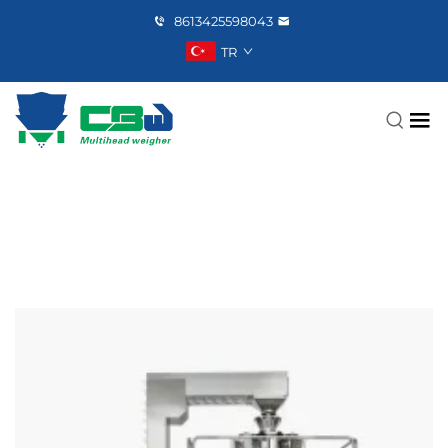
8613425598043
TR