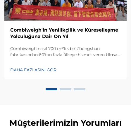
Combiweigh'in Yenilikçilik ve Küreselleşme
Yolculuğuna Dair On Yıl
Combiweigh nasıl 700 m²'lik bir Zhongshan
fabrikasından 60'tan fazla ülkeye hizmet veren Ulusal
Yüksek Teknoloji Girişimi haline geldi? Akıllı tartım
çözümlerini keşfedin—bugün küresel OEM/ODM
DAHA FAZLASINI GÖR
danışmanlığı talep edin.
Müşterilerimizin Yorumları