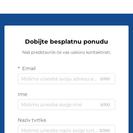
Dobijte besplatnu ponudu
Naš predstavnik će vas uskoro kontaktirati.
Email
0/100
Ime
0/100
Naziv tvrtke
0/200