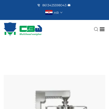
8613425598043
HR