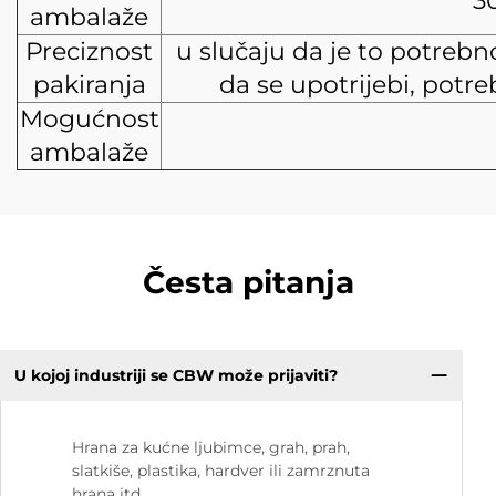
3
ambalaže
Preciznost
u slučaju da je to potrebn
pakiranja
da se upotrijebi, potre
Mogućnost
ambalaže
Česta pitanja
U kojoj industriji se CBW može prijaviti?
Hrana za kućne ljubimce, grah, prah,
slatkiše, plastika, hardver ili zamrznuta
hrana itd.