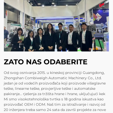
ZATO NAS ODABERITE
Od svog osnivanja 2015. u kineskoj provinciji Guangdong,
Zhongshan Combiweigh Automatic Machinery Co., Ltd.
jedan je od vodećih proizvođača koji proizvode višeglavne
teške, linearne teške, provjerljive teške i automatske
pakiranje... rješenja za tržišta hrane i hrane, uključujući kek
Mi smo visokotehnološka tvrtka s 18 godina iskustva kao
proizvođač OEM i ODM. Naš tim za istraživanje i razvoj od
20 inženjera treba samo 24 sata da završi projekte za nove