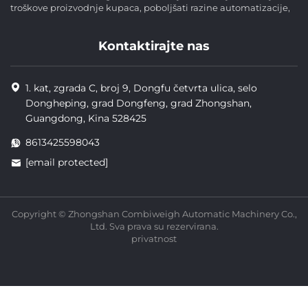
troškove proizvodnje kupaca, poboljšati razine automatizacije,
Kontaktirajte nas
1. kat, zgrada C, broj 9, Dongfu četvrta ulica, selo
Dongheping, grad Dongfeng, grad Zhongshan,
Guangdong, Kina 528425
8613425598043
[email protected]
Copyright © Zhongshan Combiweigh Automatic Machinery Co.,
Ltd. Sva prava su rezervirana.
privatnost