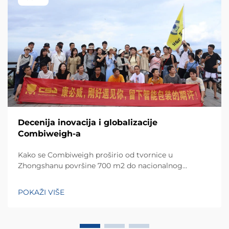
Decenija inovacija i globalizacije
Combiweigh-a
Kako se Combiweigh proširio od tvornice u
Zhongshanu površine 700 m2 do nacionalnog
visokotehnološkog poduzeća koje služi više od 60
zemalja. Otkrijte njihova inteligentna rješenja za
POKAŽI VIŠE
tehtanjezažali globalnu konsultaciju OEM/ODM-a još
danas.