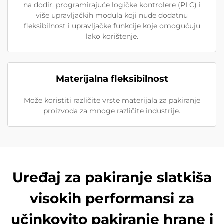
na dodir, programirajuće logičke kontrolere (PLC) i
više upravljačkih modula koji nude dodatnu
fleksibilnost i upravljačke funkcije koje omogućuju
lako korištenje.
Materijalna fleksibilnost
Može koristiti različite vrste materijala za pakiranje
proizvoda za mnoge različite industrije.
Uređaj za pakiranje slatkiša
visokih performansi za
učinkovito pakiranje hrane i