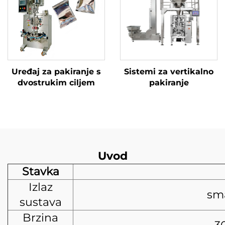
Uređaj za pakiranje s
Sistemi za vertikalno
dvostrukim ciljem
pakiranje
Uvod
Stavka
Izlaz
sma
sustava
Brzina