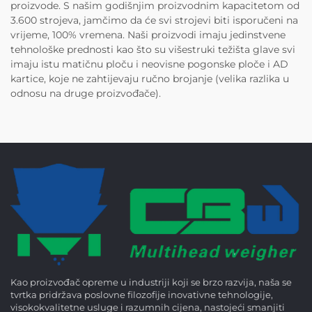
proizvode. S našim godišnjim proizvodnim kapacitetom od
3.600 strojeva, jamčimo da će svi strojevi biti isporučeni na
vrijeme, 100% vremena. Naši proizvodi imaju jedinstvene
tehnološke prednosti kao što su višestruki težišta glave svi
imaju istu matičnu ploču i neovisne pogonske ploče i AD
kartice, koje ne zahtijevaju ručno brojanje (velika razlika u
odnosu na druge proizvođače).
Kao proizvođač opreme u industriji koji se brzo razvija, naša se
tvrtka pridržava poslovne filozofije inovativne tehnologije,
visokokvalitetne usluge i razumnih cijena, nastojeći smanjiti