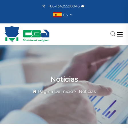
+86-13425598043
ES
Noticias
Página De Inicio
>
Noticias