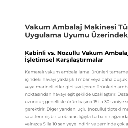
Vakum Ambalaj Makinesi Tür
Uygulama Uyumu Üzerindeki 
Kabinli vs. Nozullu Vakum Ambalaj
İşletimsel Karşılaştırmalar
Kamaralı vakum ambalajlama, ürünleri tamamen 
içindeki havayı yaklaşık 1 mbar veya daha düşük 
veya marineli etler gibi sıvı içeren ürünlerin a
noktasından havayı eşit şekilde uzaklaştırır. De
uzundur; genellikle ürün başına 15 ila 30 saniye 
gerektirir. Diğer yandan, uçlu (nozullu) tipteki mak
sabitlenmiş bir prob aracılığıyla torbanın ağzın
yalnızca 5 ila 10 saniyeye indirir ve zeminde çok a