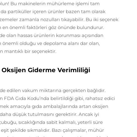
 olun! Bu makinelerin mühürleme işlemi tam
da partiküller içeren ürünler bazen tam olarak
zemeler zamanla nozulları tıkayabilir. Bu iki seçenek
çin en önemli faktörleri göz önünde bulundurur.
rde olan hassas ürünlerin korunması açısından
ın önemli olduğu ve depolama alanı dar olan,
n mantıklı bir seçenektir.
Oksijen Giderme Verimliliği
elde edilen vakum miktarına gerçekten bağlıdır.
DA Gıda Kodu’nda belirtildiği gibi, rahatsız edici
mek amacıyla gıda ambalajlarında artan oksijen
 daha düşük tutulmasını gerektirir. Ancak iyi
uğu, sıcaklığında sabit kalmalı, yeterli süre
it şekilde sıkmalıdır. Bazı çalışmalar, mühür