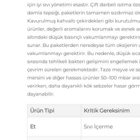
için iyi sıvı yönetimi esastır. Çift darbeli ısıtma 
damla tepsiği, paketlerin tamamen sızdırmaz olma
Kavurulmuş kahvaltı çekirdekleri gibi kurutulmuş
ürünler, değerli aromalarını korumak ve esnek 
altındaki düşük basınçlı vakumlanmayı gerektirir
sunar. Bu paketlerden neredeyse tüm oksijenin u
vakumlanmayı gerektirir. Bu nedenle, düşük sıcak
sırasında tehlikeli bakteri gelişimini engellemek
çevrim süreleri gerekmektedir. Taze meyve ve seb
mersini ve diğer hassas ürünler 50–100 mbar aral
verirken, daha dayanıklı kök sebzeler hasar gör
dayanabilir.
Ürün Tipi
Kritik Gereksinim
Et
Sıvı İçerme