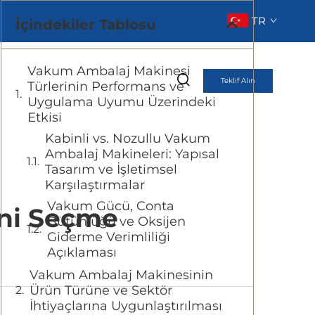
TR
İçindekiler Tablosu
Vakum Ambalaj Makinesi
Teklif Alın
Türlerinin Performans ve
Uygulama Uyumu Üzerindeki
Etkisi
Kabinli vs. Nozullu Vakum
Ambalaj Makineleri: Yapısal
Tasarım ve İşletimsel
Karşılaştırmalar
Vakum Gücü, Conta
ni Seçme
Bütünlüğü ve Oksijen
Giderme Verimliliği
Açıklaması
Vakum Ambalaj Makinesinin
Ürün Türüne ve Sektör
İhtiyaçlarına Uygunlaştırılması