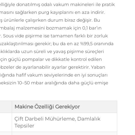
özelliğiyle donatılmış odalı vakum makineleri ile pratik
sını sağlarken purg kayıplarını en aza indirir.
 ürünlerle çalışırken durum biraz değişir. Bu
ambalaj malzemesini bozmamak için 0,1 bar’ın
. Sous vide pişirme ise tamamen farklı bir zorluk
zaklaştırılması gerekir; bu da en az %99,5 oranında
lıklarda uzun süreli ve yavaş pişirme süreçleri
 için güçlü pompalar ve dikkatle kontrol edilen
zeler de ayarlanabilir ayarlar gerektirir. Yaban
ığında hafif vakum seviyelerinde en iyi sonuçları
meksizin 10–50 mbar aralığında daha güçlü emişe
Makine Özelliği Gerekiyor
Çift Darbeli Mühürleme, Damlalık
Tepsiler