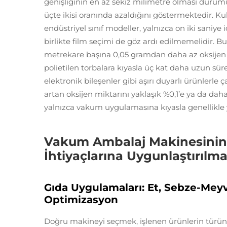
genişliğinin en az sekiz milimetre olması durumun
üçte ikisi oranında azaldığını göstermektedir. Ku
endüstriyel sınıf modeller, yalnızca on iki saniy
birlikte film seçimi de göz ardı edilmemelidir. B
metrekare başına 0,05 gramdan daha az oksijen g
polietilen torbalara kıyasla üç kat daha uzun süre
elektronik bileşenler gibi aşırı duyarlı ürünlerl
artan oksijen miktarını yaklaşık %0,1’e ya da d
yalnızca vakum uygulamasına kıyasla genellikle y
Vakum Ambalaj Makinesinin 
İhtiyaçlarına Uygunlaştırılma
Gıda Uygulamaları: Et, Sebze-Meyv
Optimizasyon
Doğru makineyi seçmek, işlenen ürünlerin türüne 