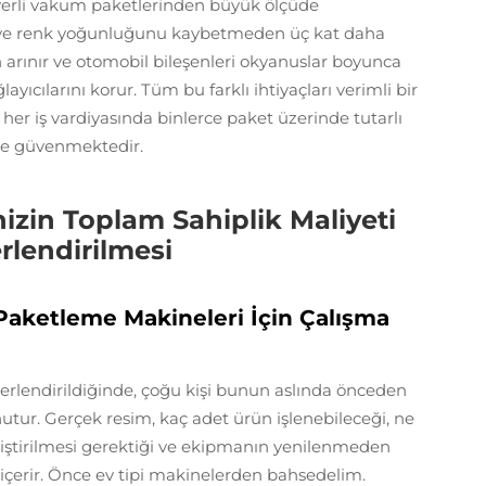
iyerli vakum paketlerinden büyük ölçüde
n ve renk yoğunluğunu kaybetmeden üç kat daha
 arınır ve otomobil bileşenleri okyanuslar boyunca
ıcılarını korur. Tüm bu farklı ihtiyaçları verimli bir
 her iş vardiyasında binlerce paket üzerinde tutarlı
re güvenmektedir.
zin Toplam Sahiplik Maliyeti
rlendirilmesi
 Paketleme Makineleri İçin Çalışma
rlendirildiğinde, çoğu kişi bunun aslında önceden
tur. Gerçek resim, kaç adet ürün işlenebileceği, ne
değiştirilmesi gerektiği ve ekipmanın yenilenmeden
içerir. Önce ev tipi makinelerden bahsedelim.