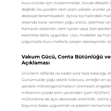
kuru ürünler için mükemmeldir. Ancak dikkatli
değildir; bu yüzden nem oranı yüksek ürünler ya 
deoksijenlenemeyebilir. Ayrıca toz halindeki mal
arasında karar verirken çoğu üretici, işletmesi i
Kamaralı sistemler, nem içeren veya özel şekille
kesinlikle daha uygundur. Uçlu modeller ise hız
çoğunlukla kuru mallarla çalışan operasyonlar içi
Vakum Gücü, Conta Bütünlüğü ve 
Açıklaması
Ürünlerin raflarda ne kadar süre taze kalacağı, 
Günümüzde çoğu sektör kılavuzu, örneğin en son F
aerobik mikroorganizmaların üremesini engelle
miktarının yüzde birin yarısından (yani %0,5’ten)
mühürleme de aynı derecede önemlidir. Isıtma çub
boyunca baskı uygulamalı ve paketin tamamına eş