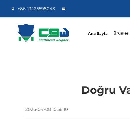
+86-13425598043
Ürünler
Ana Sayfa
Doğru V
2026-04-08 10:58:10