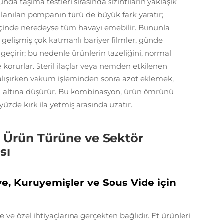
da taşıma testleri sırasında sızıntıların yaklaşık
llanılan pompanın türü de büyük fark yaratır;
e içinde neredeyse tüm havayı emebilir. Bununla
u gelişmiş çok katmanlı bariyer filmler, günde
eçirir; bu nedenle ürünlerin tazeliğini, normal
 korurlar. Steril ilaçlar veya nemden etkilenen
e çalışırken vakum işleminden sonra azot eklemek,
aha altına düşürür. Bu kombinasyon, ürün ömrünü
üzde kırk ila yetmiş arasında uzatır.
Ürün Türüne ve Sektör
sı
e, Kuruyemişler ve Sous Vide için
ve özel ihtiyaçlarına gerçekten bağlıdır. Et ürünleri