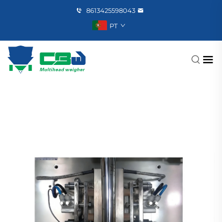
8613425598043
PT