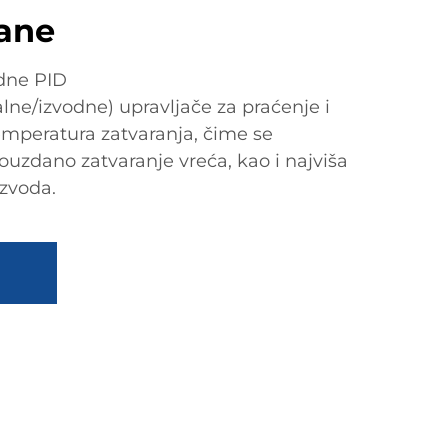
rane
edne PID
lne/izvodne) upravljače za praćenje i
emperatura zatvaranja, čime se
ouzdano zatvaranje vreća, kao i najviša
izvoda.