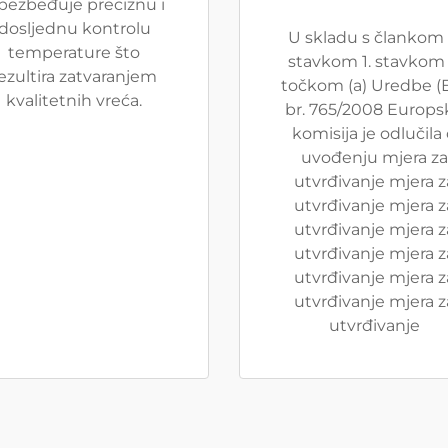
bezbeđuje preciznu i
dosljednu kontrolu
U skladu s člankom 
temperature što
stavkom 1. stavkom 
ezultira zatvaranjem
točkom (a) Uredbe (
kvalitetnih vreća.
br. 765/2008 Europs
komisija je odlučila
uvođenju mjera za
utvrđivanje mjera z
utvrđivanje mjera z
utvrđivanje mjera z
utvrđivanje mjera z
utvrđivanje mjera z
utvrđivanje mjera z
utvrđivanje