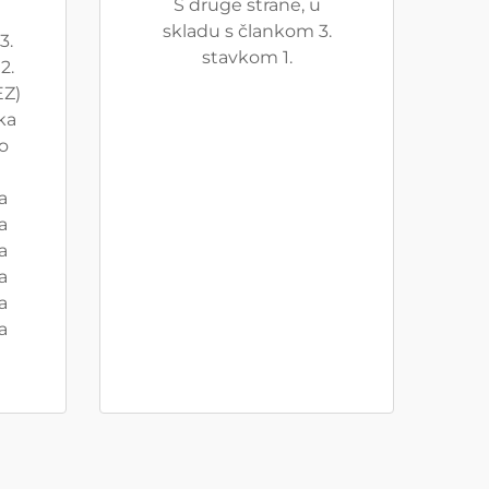
S druge strane, u
skladu s člankom 3.
3.
stavkom 1.
2.
EZ)
ka
 o
a
a
a
a
a
a