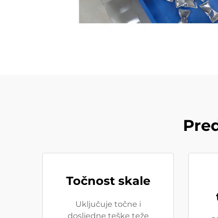
Pred
Točnost skale
Uključuje točne i
dosljedne teške teže