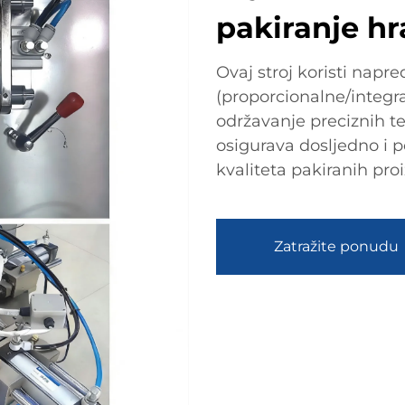
pakiranje h
Ovaj stroj koristi napr
(proporcionalne/integra
održavanje preciznih t
osigurava dosljedno i p
kvaliteta pakiranih pro
Zatražite ponudu