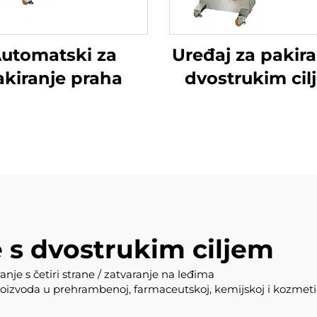
utomatski za
Uređaj za pakira
akiranje praha
dvostrukim cil
e s dvostrukim ciljem
anje s četiri strane / zatvaranje na leđima
roizvoda u prehrambenoj, farmaceutskoj, kemijskoj i kozmetičk