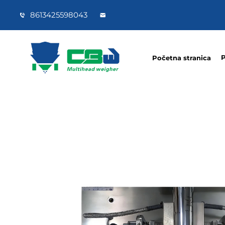
8613425598043
P
Početna stranica