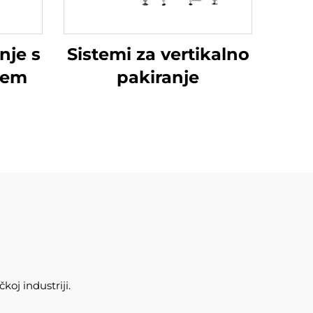
nje s
Sistemi za vertikalno
jem
pakiranje
oj industriji.