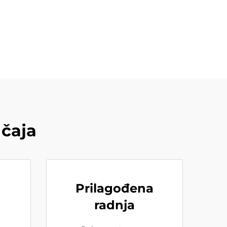
 čaja
Prilagođena
radnja