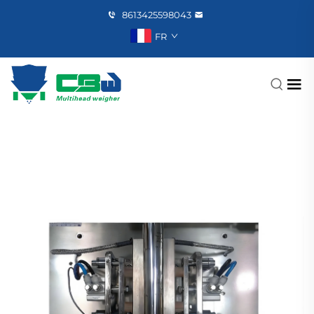
8613425598043
FR