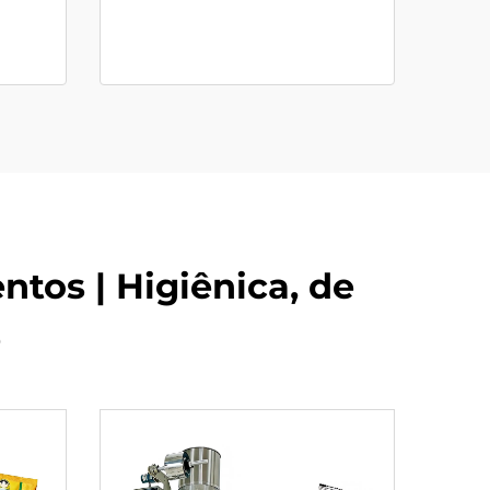
os | Higiênica, de
e