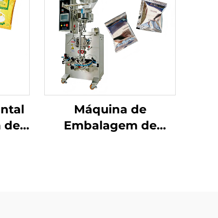
ntal
Máquina de
 de
Embalagem de
uso
Selagem Traseira de
Uso Duplo