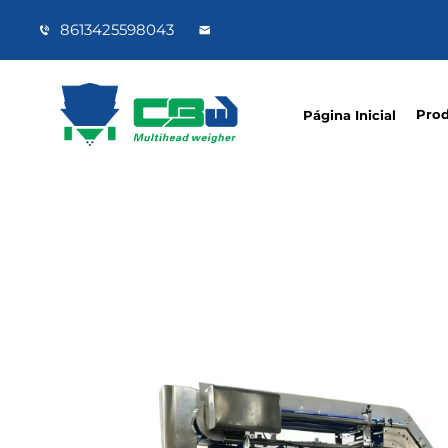
8613425598043
Pro
Página Inicial