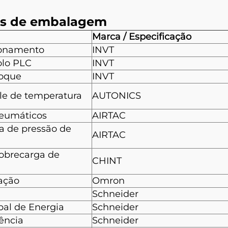
nas de embalagem
Marca / Especificação
ionamento
INVT
olo PLC
INVT
Toque
INVT
le de temperatura
AUTONICS
eumáticos
AIRTAC
a de pressão de
AIRTAC
sobrecarga de
CHINT
ação
Omron
Schneider
ipal de Energia
Schneider
ência
Schneider