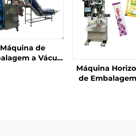
Máquina de
alagem a Vácuo
com Câmara
Máquina Horizo
de Embalagem
Pó com Paraf