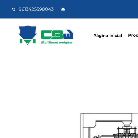
8613425598043
Pro
Página Inicial