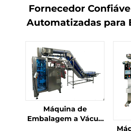
Fornecedor Confiáv
Automatizadas para 
Máquina de
Embalagem a Vácuo
com Câmara
Máq