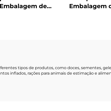
 Embalagem de
Embalagem 
 com Parafuso
Selagem Traseir
Uso Duplo
ntes tipos de produtos, como doces, sementes, geleias,
mentos inflados, rações para animais de estimação e alime