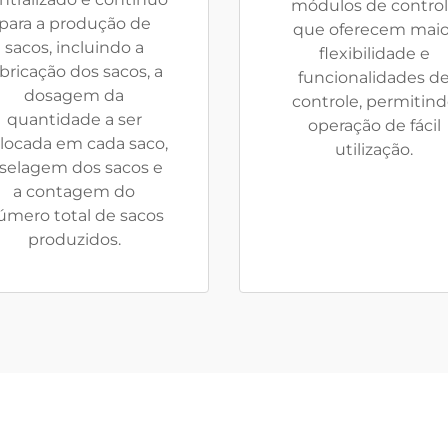
módulos de contro
para a produção de
que oferecem maio
sacos, incluindo a
flexibilidade e
abricação dos sacos, a
funcionalidades d
dosagem da
controle, permitin
quantidade a ser
operação de fácil
locada em cada saco,
utilização.
 selagem dos sacos e
a contagem do
úmero total de sacos
produzidos.