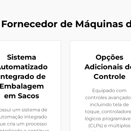
 Fornecedor de Máquinas
Sistema
Opções
utomatizado
Adicionais d
Integrado de
Controle
Embalagem
Equipado com
em Sacos
controles avançado
incluindo tela de
ossui um sistema de
toque, controlador
utomação integrado
lógicos programáve
ue cria um processo
(CLPs) e múltiplos
ntralizado e contínuo