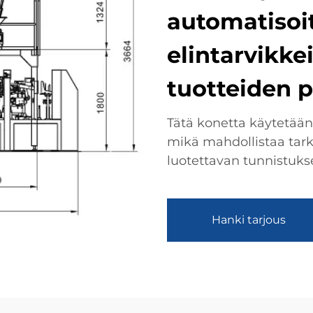
automatisoit
elintarvikkei
tuotteiden 
Tätä konetta käytetään
mikä mahdollistaa tark
luotettavan tunnistuks
Hanki tarjous