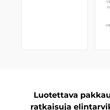
v
m
va
Luotettava pakkau
ratkaisuja elintarv