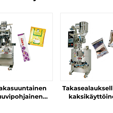
akasuuntainen
Takasealauksell
uuvipohjainen
kaksikäyttöi
hepakkauskone
pakkauskon