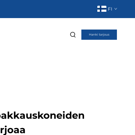
FI
Hanki tarjous
pakkauskoneiden
arjoaa