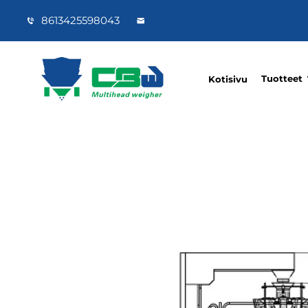
8613425598043
Tuotteet
Kotisivu