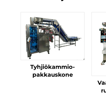
Tyhjiökammio-
pakkauskone
Va
r
jau