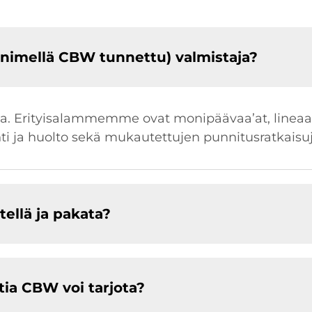
imellä CBW tunnettu) valmistaja?
ja. Erityisalammemme ovat monipäävaa’at, lineaari
nti ja huolto sekä mukautettujen punnitusratkaisu
tellä ja pakata?
tia CBW voi tarjota?