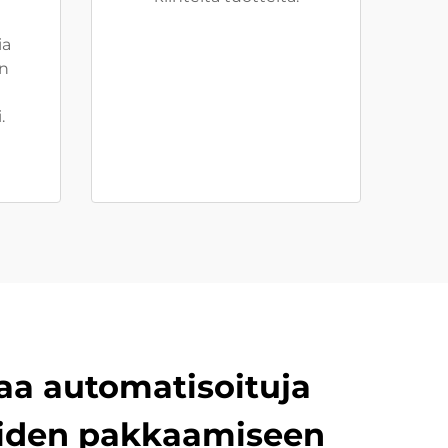
ia
än
.
aa automatisoituja
tteiden pakkaamiseen