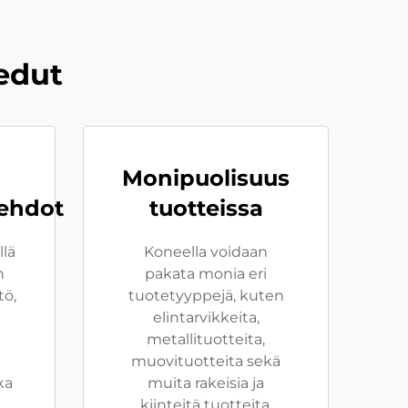
edut
Monipuolisuus
ehdot
tuotteissa
llä
Koneella voidaan
n
pakata monia eri
tö,
tuotetyyppejä, kuten
elintarvikkeita,
metallituotteita,
muovituotteita sekä
ka
muita rakeisia ja
kiinteitä tuotteita.