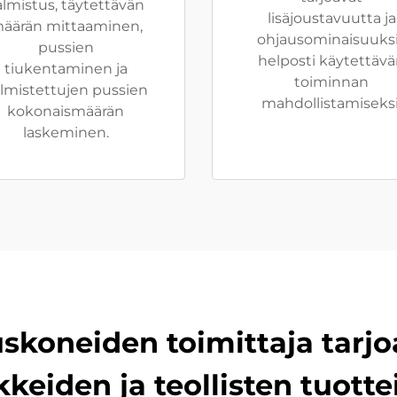
almistus, täytettävän
lisäjoustavuutta ja
äärän mittaaminen,
ohjausominaisuuks
pussien
helposti käytettäv
tiukentaminen ja
toiminnan
lmistettujen pussien
mahdollistamiseksi
kokonaismäärän
laskeminen.
skoneiden toimittaja tarjo
ikkeiden ja teollisten tuo