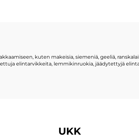
pakkaamiseen, kuten makeisia, siemeniä, geeliä, ranskala
tettuja elintarvikkeita, lemmikinruokia, jäädytettyjä elinta
UKK