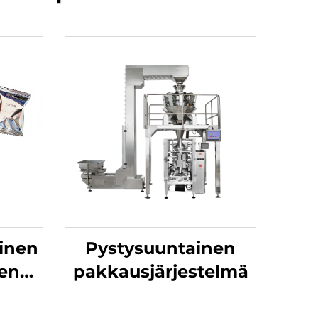
inen
Pystysuuntainen
nen
pakkausjärjestelmä
e