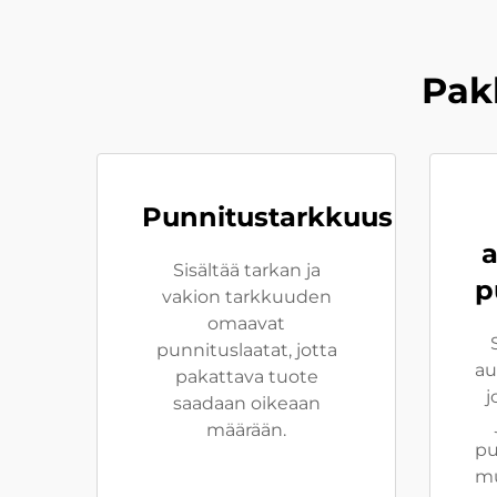
Pak
Punnitustarkkuus
a
Sisältää tarkan ja
p
vakion tarkkuuden
omaavat
punnituslaatat, jotta
au
pakattava tuote
j
saadaan oikeaan
määrään.
pu
mu