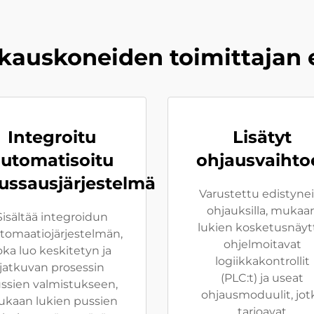
kauskoneiden toimittajan 
Integroitu
Lisätyt
utomatisoitu
ohjausvaihto
ussausjärjestelmä
Varustettu edistynei
ohjauksilla, mukaa
Sisältää integroidun
lukien kosketusnäyt
tomaatiojärjestelmän,
ohjelmoitavat
oka luo keskitetyn ja
logiikkakontrollit
jatkuvan prosessin
(PLC:t) ja useat
ssien valmistukseen,
ohjausmoduulit, jot
kaan lukien pussien
tarjoavat