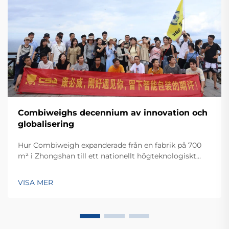
Combiweighs decennium av innovation och
globalisering
Hur Combiweigh expanderade från en fabrik på 700
m² i Zhongshan till ett nationellt högteknologiskt
företag som betjänar över 60 länder. Upptäck deras
intelligenta vägningslösningar – begär idag en global
VISA MER
OEM/ODM-konsultation.