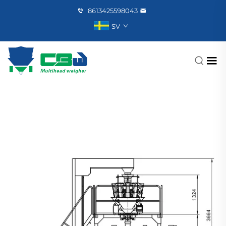
8613425598043
SV