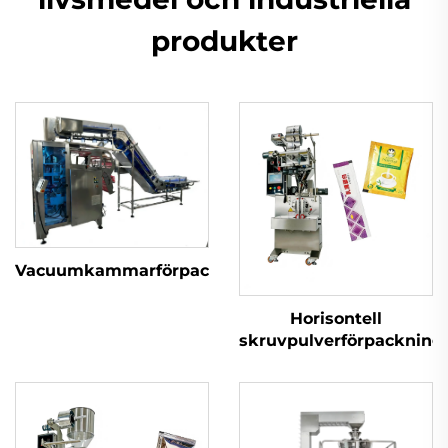
produkter
Vacuumkammarförpackningsmaskin
Horisontell
skruvpulverförpacknin