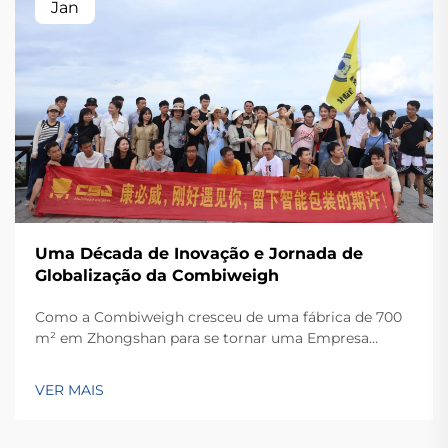
Jan
Uma Década de Inovação e Jornada de
Globalização da Combiweigh
Como a Combiweigh cresceu de uma fábrica de 700
m² em Zhongshan para se tornar uma Empresa
Nacional de Alta Tecnologia, atendendo mais de 60
países. Conheça suas soluções inteligentes de
VER MAIS
pesagem — solicite ainda hoje uma consulta global
OEM/ODM.