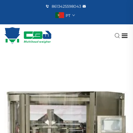
8613425598043
PT