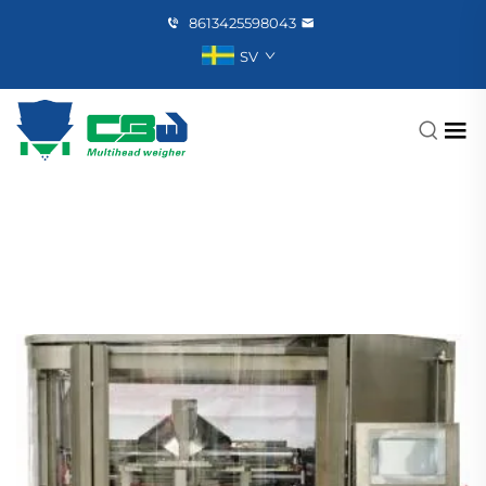
8613425598043
SV