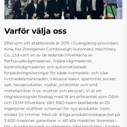
Varför välja oss
Eftersom sitt etablerande år 2015 i Guangdong-provinsen,
Kina, har Zhongshan Combiweigh Automatic Machinery
Co., Ltd varit en av de ledande tillverkarna av
flerhuvudsvågmaskiner, linjära vågmaskiner,
kontrollvågmaskiner och automatiserade
förpackningslösningar för både livsmedels- och icke-
livsmedelsmarknaden, inklusive kakor, spannmål, socker,
salt, havsprodukter, nudlar, jordnötter och små
metallartiklar (t.ex. muttrar och skruvar). Vi är ett
högteknologiskt företag med 18 års erfarenhet som OEM-
och ODM-tillverkare. Vårt R&D-team bestående av 20
ingenjörer slutförer scheman för nya produkter inom
endast 24 timmar. Med vår årliga produktionskapacitet på
3 600 maskiner garanterar vi att alla maskiner levereras i
tid – hundra procent av gångerna. Våra produkter utmärks