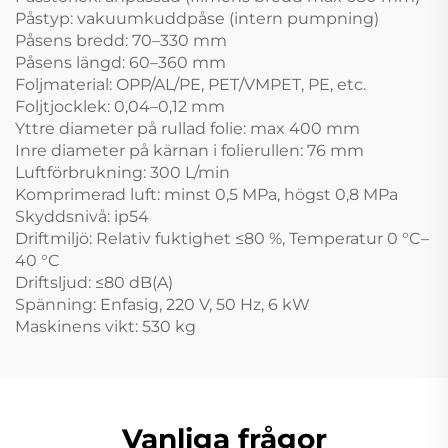
Påstyp: vakuumkuddpåse (intern pumpning)
Påsens bredd: 70–330 mm
Påsens längd: 60–360 mm
Foljmaterial: OPP/AL/PE, PET/VMPET, PE, etc.
Foljtjocklek: 0,04–0,12 mm
Yttre diameter på rullad folie: max 400 mm
Inre diameter på kärnan i folierullen: 76 mm
Luftförbrukning: 300 L/min
Komprimerad luft: minst 0,5 MPa, högst 0,8 MPa
Skyddsnivå: ip54
Driftmiljö: Relativ fuktighet ≤80 %, Temperatur 0 °C–
40 °C
Driftsljud: ≤80 dB(A)
Spänning: Enfasig, 220 V, 50 Hz, 6 kW
Maskinens vikt: 530 kg
Vanliga frågor