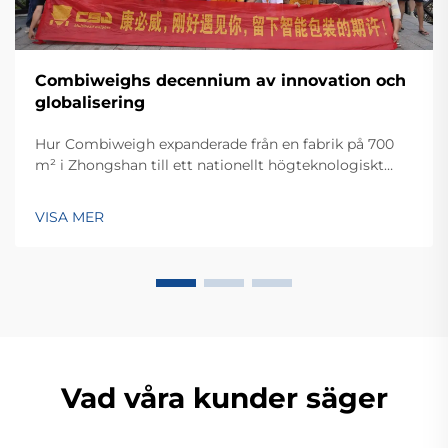
Combiweighs decennium av innovation och
globalisering
Hur Combiweigh expanderade från en fabrik på 700
m² i Zhongshan till ett nationellt högteknologiskt
företag som betjänar över 60 länder. Upptäck deras
intelligenta vägningslösningar – begär idag en global
VISA MER
OEM/ODM-konsultation.
Vad våra kunder säger