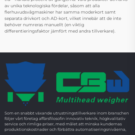
av unika teknologiska fördelar, såsom att alla
flerhuvudsvågmaskiner har samma moderkort samt
separata drivkort och AD-kort, vilket innebär att de inte
behöver numreras manuellt (en viktig
differentieringsfaktor jämfört med andra tillverkare).
Som en snabbt växande utrustningstillverkare inom branschen
följer vårt företag affärsfilosofin innovativ teknik, högkvalitativ
service och rimliga priser, med målet att minska kundernas
produktionskostnader och förbättra automatiseringsnivåerna,