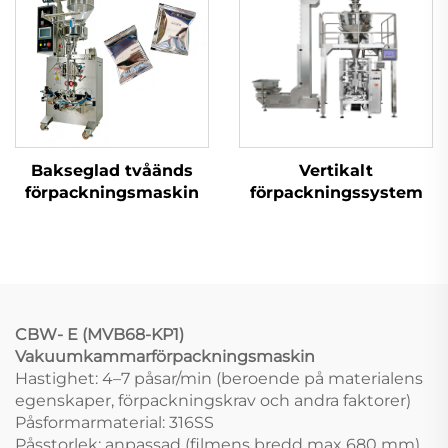
Bakseglad tvåänds
Vertikalt
förpackningsmaskin
förpackningssystem
CBW-
E
(MVB68-KP1)
Vakuumkammarförpackningsmaskin
Hastighet: 4–7 påsar/min (beroende på materialens
egenskaper, förpackningskrav och andra faktorer)
Påsformarmaterial: 316SS
Påsstorlek: anpassad (filmens bredd max 680 mm)