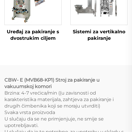
Uređaj za pakiranje s
Sistemi za vertikalno
dvostrukim ciljem
pakiranje
CBW-
E
(MVB68-KP1) Stroj za pakiranje u
vakuumskoj komori
Brzina: 4-7 vrećica/min ((u zavisnosti od
karakteristika materijala, zahtjeva za pakiranje i
drugih čimbenika koji se moraju utvrditi)
Svaka vrsta proizvoda
U slučaju da se ne primjenjuje, ne smije se
upotrebljavati.
U slučaju da je to potrebno, za upotrebu u skladu s