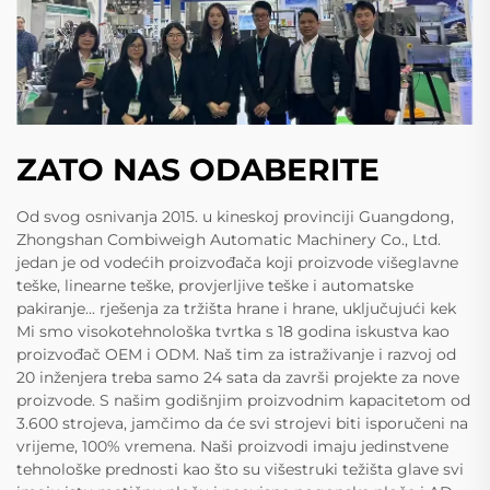
ZATO NAS ODABERITE
Od svog osnivanja 2015. u kineskoj provinciji Guangdong,
Zhongshan Combiweigh Automatic Machinery Co., Ltd.
jedan je od vodećih proizvođača koji proizvode višeglavne
teške, linearne teške, provjerljive teške i automatske
pakiranje... rješenja za tržišta hrane i hrane, uključujući kek
Mi smo visokotehnološka tvrtka s 18 godina iskustva kao
proizvođač OEM i ODM. Naš tim za istraživanje i razvoj od
20 inženjera treba samo 24 sata da završi projekte za nove
proizvode. S našim godišnjim proizvodnim kapacitetom od
3.600 strojeva, jamčimo da će svi strojevi biti isporučeni na
vrijeme, 100% vremena. Naši proizvodi imaju jedinstvene
tehnološke prednosti kao što su višestruki težišta glave svi