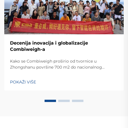
Decenija inovacija i globalizacije
Combiweigh-a
Kako se Combiweigh proširio od tvornice u
Zhongshanu površine 700 m2 do nacionalnog
visokotehnološkog poduzeća koje služi više od 60
zemalja. Otkrijte njihova inteligentna rješenja za
POKAŽI VIŠE
tehtanjezažali globalnu konsultaciju OEM/ODM-a još
danas.