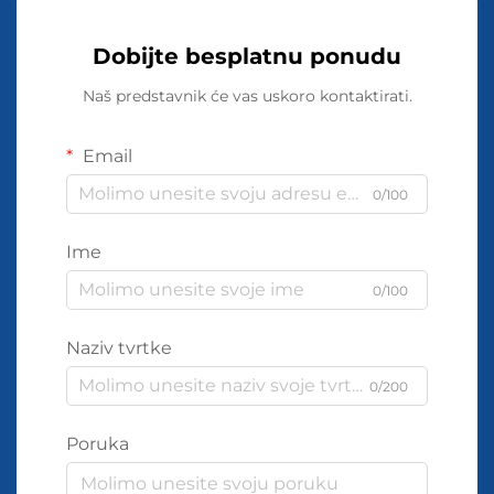
Dobijte besplatnu ponudu
Naš predstavnik će vas uskoro kontaktirati.
Email
0/100
Ime
0/100
Naziv tvrtke
0/200
Poruka