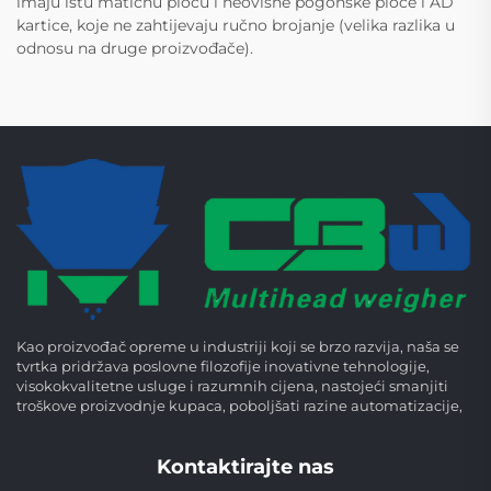
imaju istu matičnu ploču i neovisne pogonske ploče i AD
kartice, koje ne zahtijevaju ručno brojanje (velika razlika u
odnosu na druge proizvođače).
Kao proizvođač opreme u industriji koji se brzo razvija, naša se
tvrtka pridržava poslovne filozofije inovativne tehnologije,
visokokvalitetne usluge i razumnih cijena, nastojeći smanjiti
troškove proizvodnje kupaca, poboljšati razine automatizacije,
Kontaktirajte nas