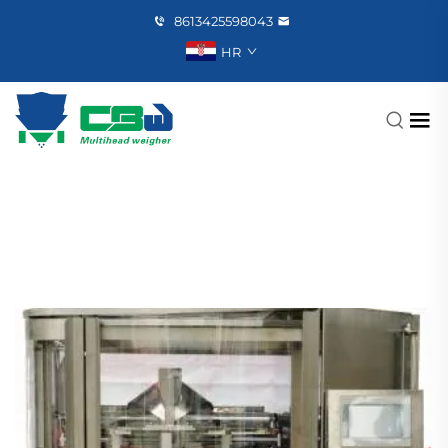
8613425598043
HR