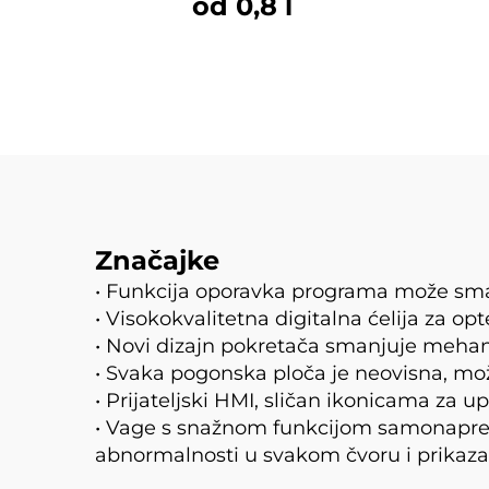
od 0,8 l
Značajke
• Funkcija oporavka programa može sman
• Visokokvalitetna digitalna ćelija za op
• Novi dizajn pokretača smanjuje mehanič
• Svaka pogonska ploča je neovisna, može
• Prijateljski HMI, sličan ikonicama za 
• Vage s snažnom funkcijom samonapredje
abnormalnosti u svakom čvoru i prikazat