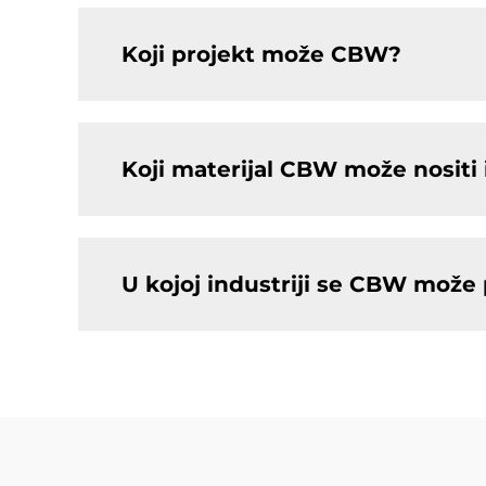
Koji projekt može CBW?
Koji materijal CBW može nositi i
U kojoj industriji se CBW može p