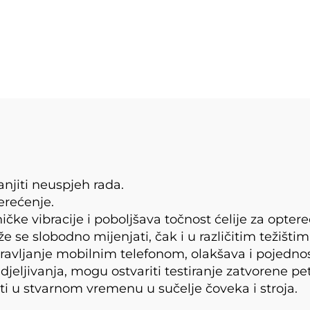
vijkom
jiti neuspjeh rada.
terećenje.
ke vibracije i poboljšava točnost ćelije za optere
 se slobodno mijenjati, čak i u različitim težištim
upravljanje mobilnim telefonom, olakšava i pojednos
ljivanja, mogu ostvariti testiranje zatvorene pet
i u stvarnom vremenu u sučelje čoveka i stroja.