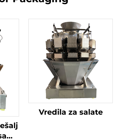
Vredila za salate
ešalj
sa