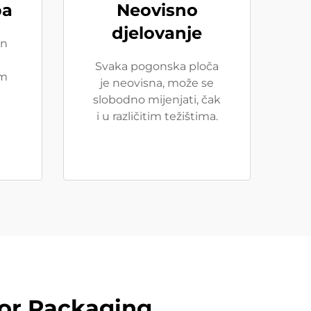
ba
Neovisno
djelovanje
an
Svaka pogonska ploča
im
je neovisna, može se
slobodno mijenjati, čak
i u različitim težištima.
for Packaging