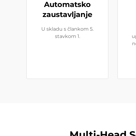
Automatsko
zaustavljanje
U skladu s člankom 5.
stavkom 1.
u
n
Multi-Head S