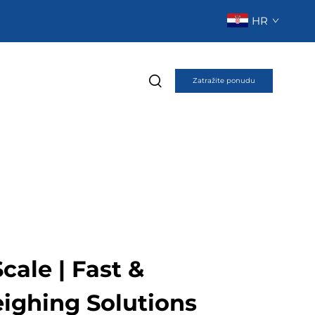
HR
Zatražite ponudu
cale | Fast &
ighing Solutions