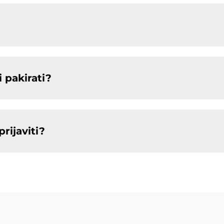
 pakirati?
rijaviti?