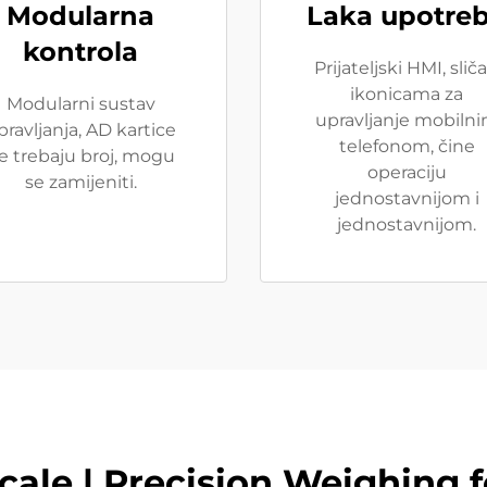
Modularna
Laka upotre
kontrola
Prijateljski HMI, slič
ikonicama za
Modularni sustav
upravljanje mobiln
pravljanja, AD kartice
telefonom, čine
e trebaju broj, mogu
operaciju
se zamijeniti.
jednostavnijom i
jednostavnijom.
cale | Precision Weighing 