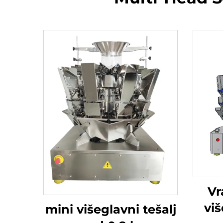
Vr
viš
mini višeglavni tešalj