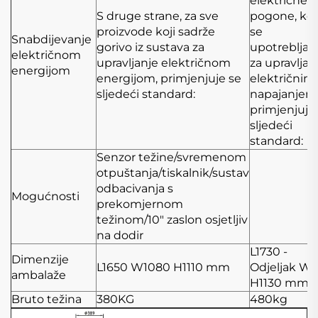
električne
S druge strane, za sve
pogone, koj
proizvode koji sadrže
se
Snabdijevanje
gorivo iz sustava za
upotrebljav
električnom
upravljanje električnom
za upravljan
energijom
energijom, primjenjuje se
električnim
sljedeći standard:
napajanjem
primjenjuje
sljedeći
standard:
Senzor težine/svremenom
otpuštanja/tiskalnik/sustav
odbacivanja s
Mogućnosti
prekomjernom
težinom/10" zaslon osjetljiv
na dodir
L1730 -
Dimenzije
L1650
W1080
H1110 mm
Odjeljak
W1
ambalaže
H1130 mm
Bruto težina
380KG
480kg