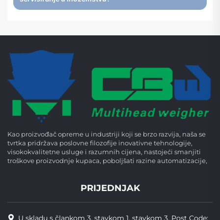
Kao proizvođač opreme u industriji koji se brzo razvija, naša se
tvrtka pridržava poslovne filozofije inovativne tehnologije,
visokokvalitetne usluge i razumnih cijena, nastojeći smanjiti
troškove proizvodnje kupaca, poboljšati razine automatizacije,
PRIJEDNJAK
U skladu s člankom 3. stavkom 1. stavkom 3. Post Code: