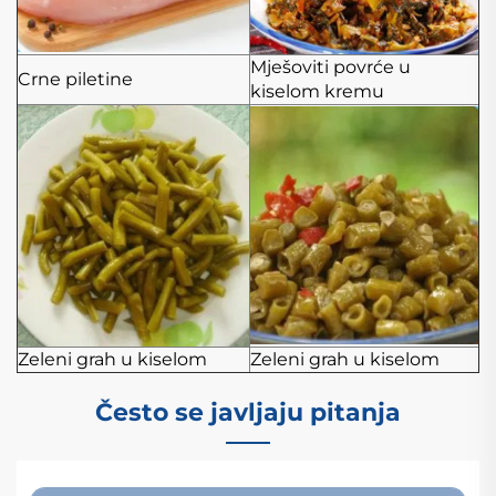
Mješoviti povrće u
Crne piletine
kiselom kremu
Zeleni grah u kiselom
Zeleni grah u kiselom
Često se javljaju pitanja