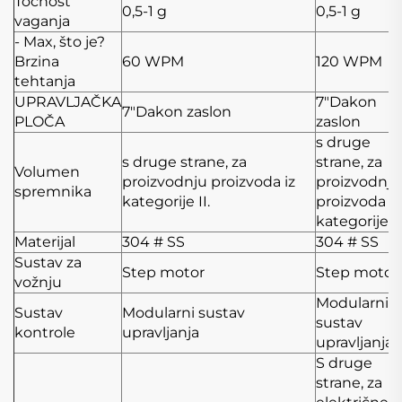
Točnost
0,5-1 g
0,5-1 g
vaganja
- Max, što je?
Brzina
60 WPM
120 WPM
tehtanja
UPRAVLJAČKA
7"Dakon
7"Dakon zaslon
PLOČA
zaslon
s druge
s druge strane, za
strane, za
Volumen
proizvodnju proizvoda iz
proizvodnju
spremnika
kategorije II.
proizvoda iz
kategorije II
Materijal
304 # SS
304 # SS
Sustav za
Step motor
Step motor
vožnju
Modularni
Sustav
Modularni sustav
sustav
kontrole
upravljanja
upravljanja
S druge
strane, za