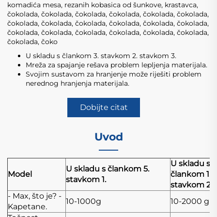
komadića mesa, rezanih kobasica od šunkove, krastavca,
čokolada, čokolada, čokolada, čokolada, čokolada, čokolada,
čokolada, čokolada, čokolada, čokolada, čokolada, čokolada,
čokolada, čokolada, čokolada, čokolada, čokolada, čokolada,
čokolada, čoko
U skladu s člankom 3. stavkom 2. stavkom 3.
Mreža za spajanje rešava problem lepljenja materijala.
Svojim sustavom za hranjenje može riješiti problem
nerednog hranjenja materijala.
Dobijte citat
Uvod
U skladu s
U skladu s člankom 5.
Model
člankom 1.
stavkom 1.
stavkom 2.
- Max, što je? -
10-1000g
10-2000 g
Kapetane.