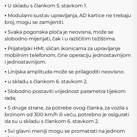
U skladu s člankom 5. stavkom 1.
•
Modularni sustav upravljanja, AD kartice ne trebaju
•
broj, mogu se zamijeniti.
Svaka pogonska ploča je neovisna, može se
•
slobodno mijenjati, čak i u različitim težištima.
Prijateljski HMI, sličan ikonicama za upravljanje
•
mobilnim telefonom, čine operaciju jednostavnijom
i jednostavnijom.
Linijska amplituda može se prilagoditi neovisno.
•
u skladu s člankom 6. stavkom 2.
•
Slobodno postaviti vrijednost parametra tijekom
•
rada;
S druge strane, za potrebe ovog članka, za vozila s
•
brzinom od 300 km/h ili veću, potrebno je osigurati
da su u skladu s člankom 6. stavkom 2.
Svi glavni meniji mogu se promatrati na jednom
•