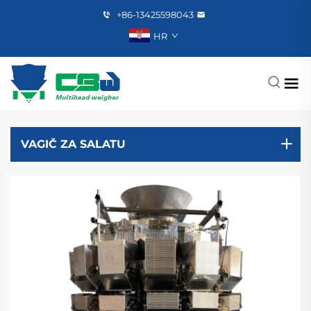
+86-13425598043
HR
VAGIČ ZA SALATU