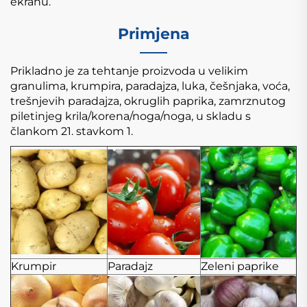
ekranu.
Primjena
Prikladno je za tehtanje proizvoda u velikim
granulima, krumpira, paradajza, luka, češnjaka, voća,
trešnjevih paradajza, okruglih paprika, zamrznutog
piletinjeg krila/korena/noga/noga,
u skladu s
člankom 21. stavkom 1.
Krumpir
Paradajz
Zeleni paprike