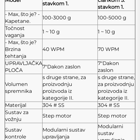
Model
člankom 5.
stavkom 1.
stavkom 1.
- Max, što je? -
100-3000 g
100-5000 g
Kapetane.
Točnost
1 ~ 10 g
1 ~ 10 g
vaganja
- Max, što je?
Brzina
40 WPM
70 WPM
tehtanja
UPRAVLJAČKA
7"Dakon
7"Dakon zaslon
PLOČA
zaslon
s druge strane, za
s druge strane,
Volumen
proizvodnju
za proizvodnju
spremnika
proizvoda iz
proizvoda iz
kategorije II.
kategorije II.
Materijal
304 # SS
304 # SS
Sustav za
Step motor
Step motor
vožnju
Modularni
Sustav
Modularni sustav
sustav
kontrole
upravljanja