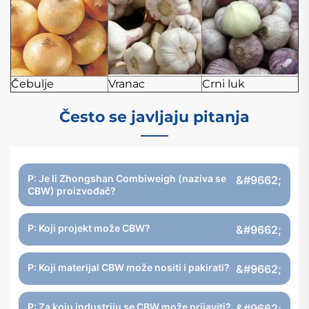
Čebulje
Vranac
Crni luk
Često se javljaju pitanja
P: Je li Zhongshan Combiweigh (naziva se
CBW) proizvođač?
P: Koji projekt može CBW?
P: Koji materijal CBW može nositi i pakirati?
P: Za koju industriju se CBW može prijaviti?