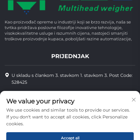
Kao proizvođač opreme u industriji koji se brzo razvija, naša se
tvrtka pridržava poslovne filozofije inovativne tehnologije,
visokokvalitetne usluge i razumnih cijena, nastojeći smanjiti
troškove proizvodnje kupaca, poboljšati razine automatizacije,
PRIJEDNJAK
U skladu s člankom 3. stavkom 1. stavkom 3. Post Code:
528425
+86-13425598043
We value your privacy
[email protected]
We use cookies and similar tools to provide our services.
If you don't want to accept all cookies, click Personalize
cookies.
Copyright © Zhongshan Combiweigh Automatic Machinery Co.,
Ltd. Sva prava su rezervirana.
Accept all