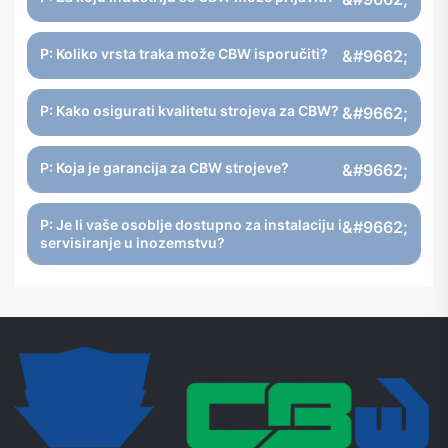
P: Koliko vrsta traka može CBW isporučiti?
P: Kako osigurati kvalitetu strojeva za CBW?
P: Koja je garancija za CBW strojeve?
P: Je li vaše osoblje dostupno za instalaciju i
servisiranje u inozemstvu?