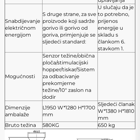
upravljanja
U slučaju da je
S druge strane, za sve
to potrebno,
Snabdijevanje
proizvode koji sadrže
prijenos
električnom
gorivo ili gorivo od
energije u
energijom
goriva, primjenjuje se
skladu s
sljedeći standard:
člankom 6.
stavkom 1.
Senzor težine/obična
ploča/stimulacijski
hopper/tiskar/Sistem
Mogućnosti
za odbacivanje
prekomjerne
težine/10" zaslon na
dodir
Sljedeći članak
Dimenzije
L1950
W*1280
H*1700
W*1380
H*1810
ambalaže
mm
mm
Bruto težina
580KG
650 kg