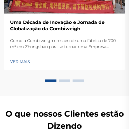
Uma Década de Inovação e Jornada de
Globalização da Combiweigh
Como a Combiweigh cresceu de uma fábrica de 700
m² em Zhongshan para se tornar uma Empresa
Nacional de Alta Tecnologia, atendendo mais de 60
países. Conheça suas soluções inteligentes de
VER MAIS
pesagem — solicite ainda hoje uma consulta global
OEM/ODM.
O que nossos Clientes estão
Dizendo