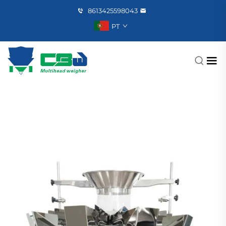
8613425598043
PT