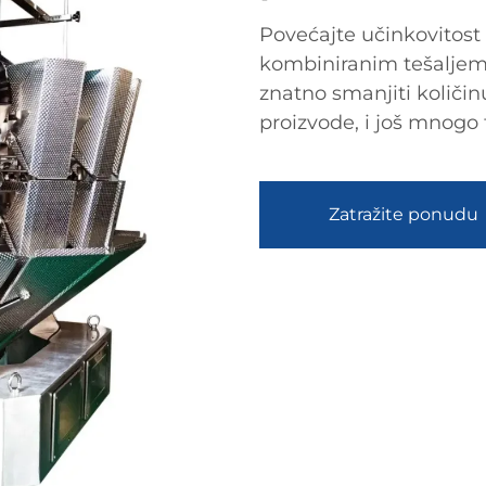
Povećajte učinkovitos
kombiniranim tešaljem. 
znatno smanjiti količinu
proizvode, i još mnogo
Zatražite ponudu