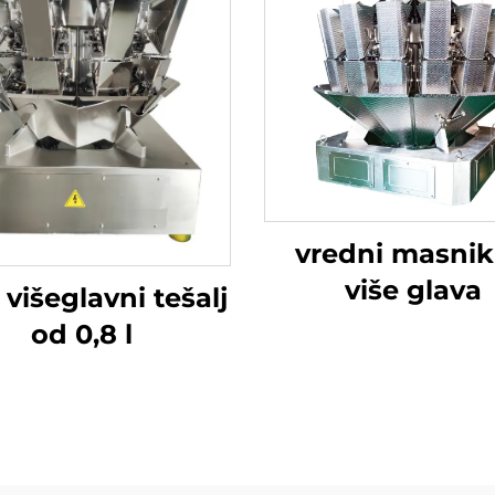
vredni masnik
više glava
 višeglavni tešalj
od 0,8 l