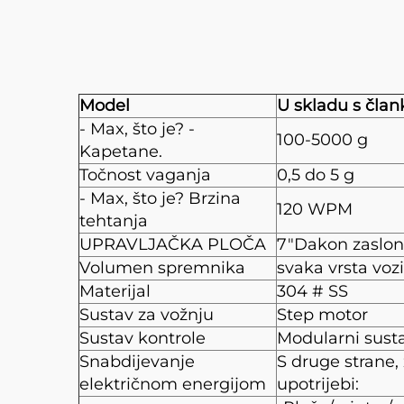
Model
U skladu s član
- Max, što je? -
100-5000 g
Kapetane.
Točnost vaganja
0,5 do 5 g
- Max, što je? Brzina
120 WPM
tehtanja
UPRAVLJAČKA PLOČA
7"Dakon zaslon
Volumen spremnika
svaka vrsta voz
Materijal
304 # SS
Sustav za vožnju
Step motor
Sustav kontrole
Modularni susta
Snabdijevanje
S druge strane, 
električnom energijom
upotrijebi: