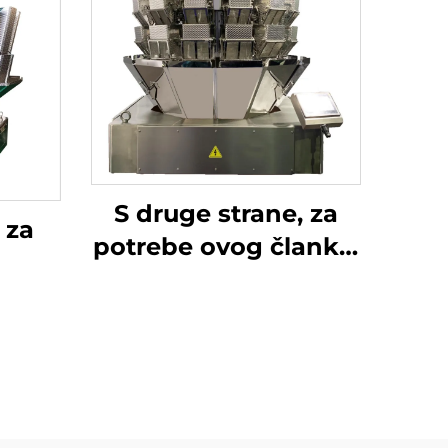
S druge strane, za
 za
potrebe ovog članka,
za sve proizvode koji
sadrže: