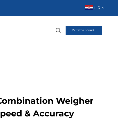
HR
Zatražite ponudu
Combination Weigher
Speed & Accuracy