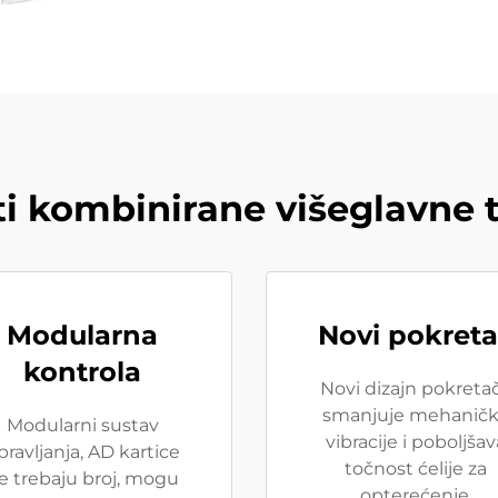
i kombinirane višeglavne 
Modularna
Novi pokret
kontrola
Novi dizajn pokreta
smanjuje mehanič
Modularni sustav
vibracije i poboljšav
pravljanja, AD kartice
točnost ćelije za
e trebaju broj, mogu
opterećenje.