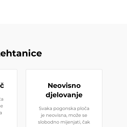
tehtanice
ač
Neovisno
djelovanje
ča
ke
Svaka pogonska ploča
a
je neovisna, može se
slobodno mijenjati, čak