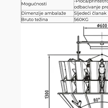
-Ploča/printer/
Mogućnosti
odbacivanje pr
Dimenzije ambalaže
Sljedeći članak
Bruto težina
560KG