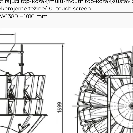
rotirajući top-kožak/multi-mouth top-kožak/sustav 
ekomjerne težine/10" touch screen
W1380
H1810 mm