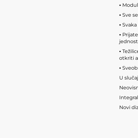
Modula
•
Sve se
•
Svaka 
•
Prijat
•
jednost
Težili
•
otkriti
Sveobu
•
U sluča
Neovisni
Integral
Novi di