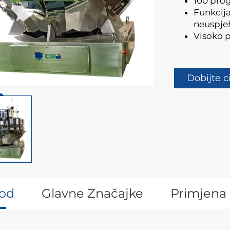
100 prog
Funkcij
neuspjeh
Visoko p
Dobijte c
od
Glavne Značajke
Primjena