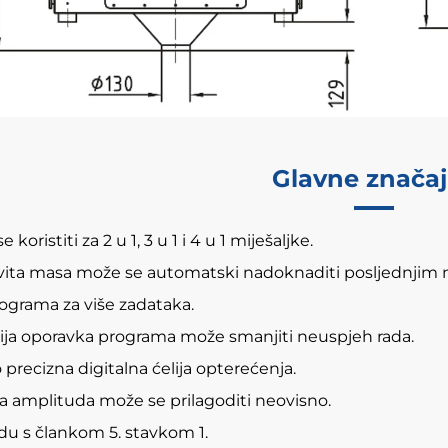
Glavne znača
 koristiti za 2 u 1, 3 u 1 i 4 u 1 miješaljke.
ita masa može se automatski nadoknaditi posljednjim 
ograma za više zadataka.
ja oporavka programa može smanjiti neuspjeh rada.
 precizna digitalna ćelija opterećenja.
ka amplituda može se prilagoditi neovisno.
du s člankom 5. stavkom 1.