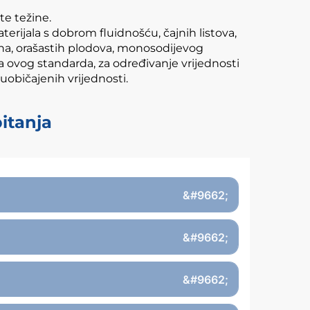
ite težine.
rijala s dobrom fluidnošću, čajnih listova,
rna, orašastih plodova, monosodijevog
a ovog standarda, za određivanje vrijednosti
 uobičajenih vrijednosti.
pitanja