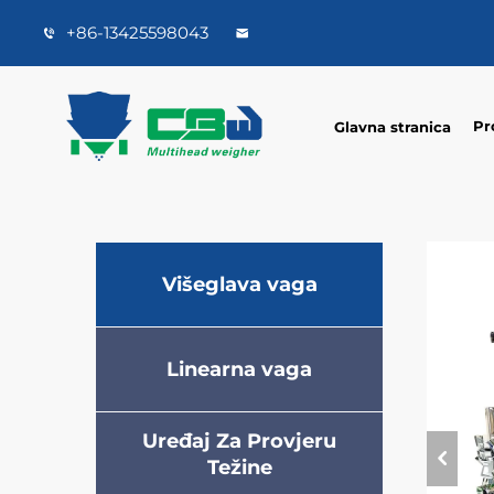
+86-13425598043
Pr
Glavna stranica
Višeglava vaga
Linearna vaga
Uređaj Za Provjeru
Težine