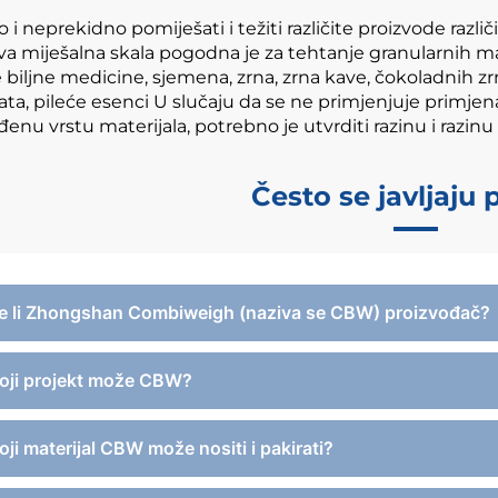
 i neprekidno pomiješati i težiti različite proizvode različ
 miješalna skala pogodna je za tehtanje granularnih mate
 biljne medicine, sjemena, zrna, zrna kave, čokoladnih z
ta, pileće esenci U slučaju da se ne primjenjuje primjen
đenu vrstu materijala, potrebno je utvrditi razinu i razinu
Često se javljaju 
Je li Zhongshan Combiweigh (naziva se CBW) proizvođač?
Koji projekt može CBW?
oji materijal CBW može nositi i pakirati?