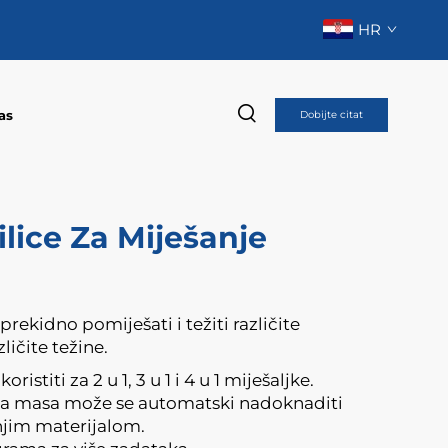
HR
as
Dobijte citat
ilice Za Miješanje
prekidno pomiješati i težiti različite
ličite težine.
oristiti za 2 u 1, 3 u 1 i 4 u 1 miješaljke.
ta masa može se automatski nadoknaditi
njim materijalom.