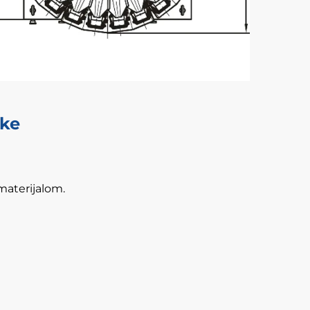
jke
materijalom.