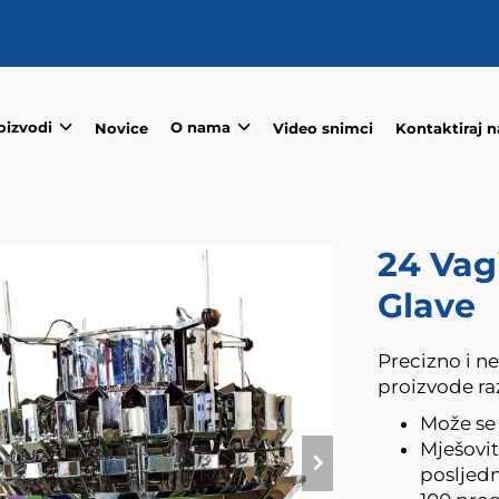
oizvodi
O nama
Novice
Video snimci
Kontaktiraj n
24 Vag
Glave
Precizno i ne
proizvode raz
Može se k
Mješovi
posljed