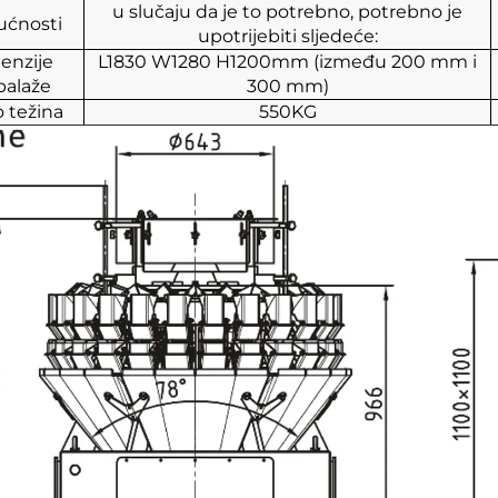
u slučaju da je to potrebno, potrebno je
ćnosti
upotrijebiti sljedeće:
enzije
L1830
W1280
H1200mm (između 200 mm i
alaže
300 mm)
 težina
550KG