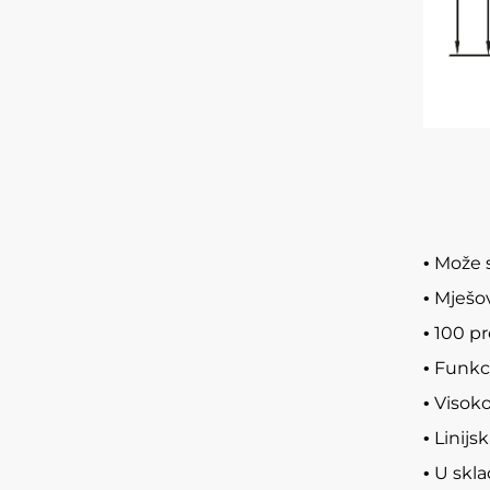
Može se
•
Mješov
•
100 pr
•
Funkci
•
Visoko
•
Linijs
•
U skla
•