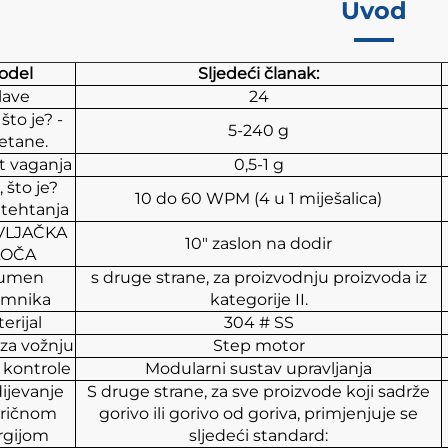
Uvod
odel
Sljedeći članak:
lave
24
 što je? -
5-240 g
etane.
t vaganja
0,5-1 g
, što je?
10 do 60 WPM (4 u 1 miješalica)
 tehtanja
VLJAČKA
10" zaslon na dodir
LOČA
lumen
s druge strane, za proizvodnju proizvoda iz
emnika
kategorije II.
erijal
304 # SS
za vožnju
Step motor
 kontrole
Modularni sustav upravljanja
ijevanje
S druge strane, za sve proizvode koji sadrže
tričnom
gorivo ili gorivo od goriva, primjenjuje se
rgijom
sljedeći standard: