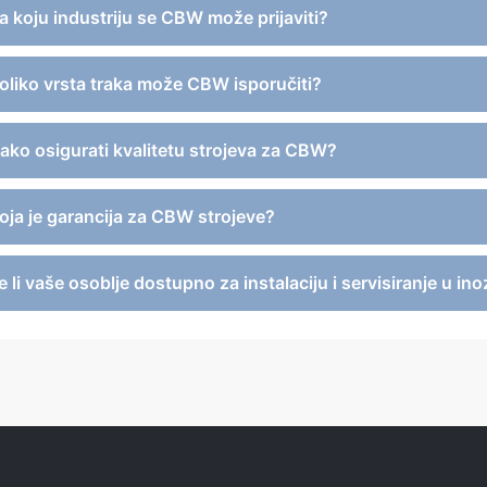
Za koju industriju se CBW može prijaviti?
Koliko vrsta traka može CBW isporučiti?
Kako osigurati kvalitetu strojeva za CBW?
Koja je garancija za CBW strojeve?
e li vaše osoblje dostupno za instalaciju i servisiranje u i