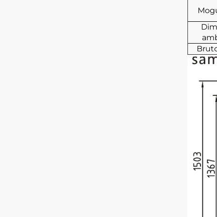
Mogu
Dim
amb
Bruto