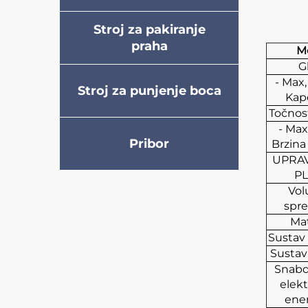
Stroj za pakiranje
praha
M
G
- Max,
Stroj za punjenje boca
Kap
Točnos
- Max
Pribor
Brzina
UPRA
P
Vo
spr
Mat
Sustav 
Sustav
Snabd
elek
ene