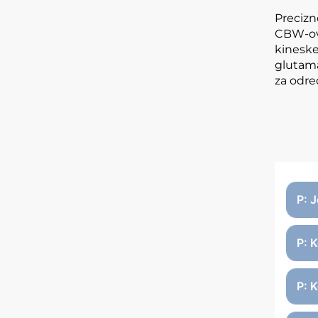
Precizno
CBW-ova
kineske
glutama
za odre
P: 
P: 
P: K