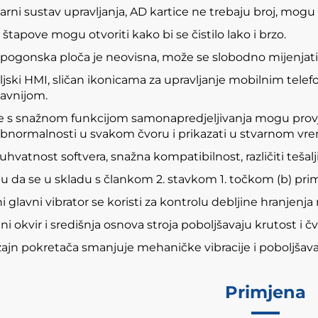
rni sustav upravljanja, AD kartice ne trebaju broj, mogu 
 štapove mogu otvoriti kako bi se čistilo lako i brzo.
pogonska ploča je neovisna, može se slobodno mijenjati, č
eljski HMI, sličan ikonicama za upravljanje mobilnim tele
avnijom.
ce s snažnom funkcijom samonapredjeljivanja mogu provj
 abnormalnosti u svakom čvoru i prikazati u stvarnom vr
hvatnost softvera, snažna kompatibilnost, različiti tešalji 
ju da se u skladu s člankom 2. stavkom 1. točkom (b) prim
 glavni vibrator se koristi za kontrolu debljine hranjenja r
ni okvir i središnja osnova stroja poboljšavaju krutost i čv
zajn pokretača smanjuje mehaničke vibracije i poboljšava
Primjena