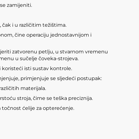
se zamijeniti.
ak i u različitim težištima.
fonom, čine operaciju jednostavnijom i
eriti zatvorenu petlju, u stvarnom vremenu
emenu u sučelje čoveka-strojeva.
koristeći isti sustav kontrole.
jenjuje, primjenjuje se sljedeći postupak:
azličitih materijala.
rstoću stroja, čime se teška preciznija.
 točnost ćelije za opterećenje.