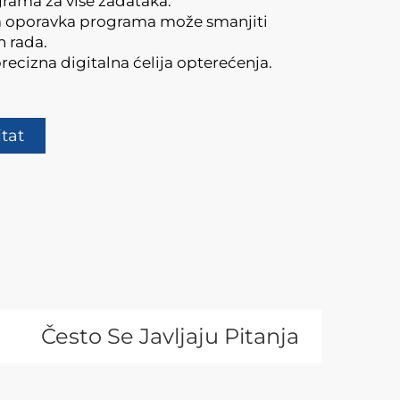
rama za više zadataka.
a oporavka programa može smanjiti
 rada.
recizna digitalna ćelija opterećenja.
itat
Često Se Javljaju Pitanja